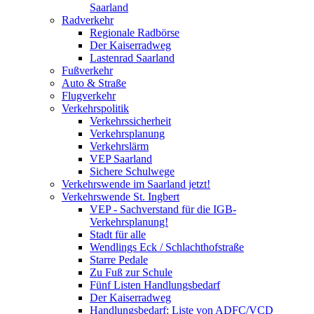
Saarland
Radverkehr
Regionale Radbörse
Der Kaiserradweg
Lastenrad Saarland
Fußverkehr
Auto & Straße
Flugverkehr
Verkehrspolitik
Verkehrssicherheit
Verkehrsplanung
Verkehrslärm
VEP Saarland
Sichere Schulwege
Verkehrswende im Saarland jetzt!
Verkehrswende St. Ingbert
VEP - Sachverstand für die IGB-
Verkehrsplanung!
Stadt für alle
Wendlings Eck / Schlachthofstraße
Starre Pedale
Zu Fuß zur Schule
Fünf Listen Handlungsbedarf
Der Kaiserradweg
Handlungsbedarf: Liste von ADFC/VCD