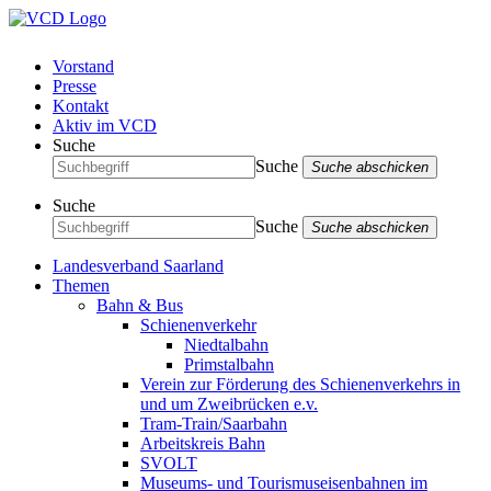
Vorstand
Presse
Kontakt
Aktiv im VCD
Suche
Suche
Suche abschicken
Suche
Suche
Suche abschicken
Landesverband Saarland
Themen
Bahn & Bus
Schienenverkehr
Niedtalbahn
Primstalbahn
Verein zur Förderung des Schienenverkehrs in
und um Zweibrücken e.v.
Tram-Train/Saarbahn
Arbeitskreis Bahn
SVOLT
Museums- und Tourismuseisenbahnen im