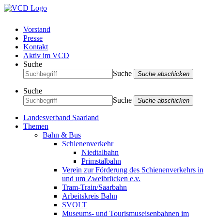
Vorstand
Presse
Kontakt
Aktiv im VCD
Suche
Suche
Suche abschicken
Suche
Suche
Suche abschicken
Landesverband Saarland
Themen
Bahn & Bus
Schienenverkehr
Niedtalbahn
Primstalbahn
Verein zur Förderung des Schienenverkehrs in
und um Zweibrücken e.v.
Tram-Train/Saarbahn
Arbeitskreis Bahn
SVOLT
Museums- und Tourismuseisenbahnen im