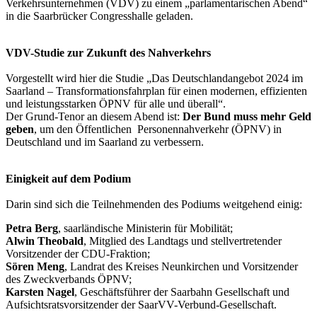
Verkehrsunternehmen (VDV) zu einem „parlamentarischen Abend“
in die Saarbrücker Congresshalle geladen.
VDV-Studie zur Zukunft des Nahverkehrs
Vorgestellt wird hier die Studie „Das Deutschlandangebot 2024 im
Saarland – Transformationsfahrplan für einen modernen, effizienten
und leistungsstarken ÖPNV für alle und überall“.
Der Grund-Tenor an diesem Abend ist:
Der Bund muss mehr Geld
geben
, um den Öffentlichen Personennahverkehr (ÖPNV) in
Deutschland und im Saarland zu verbessern.
Einigkeit auf dem Podium
Darin sind sich die Teilnehmenden des Podiums weitgehend einig:
Petra Berg
, saarländische Ministerin für Mobilität;
Alwin Theobald
, Mitglied des Landtags und stellvertretender
Vorsitzender der CDU-Fraktion;
Sören Meng
, Landrat des Kreises Neunkirchen und Vorsitzender
des Zweckverbands ÖPNV;
Karsten Nagel
, Geschäftsführer der Saarbahn Gesellschaft und
Aufsichtsratsvorsitzender der SaarVV-Verbund-Gesellschaft.