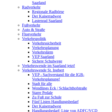
Saarland
Radverkehr
Regionale Radbörse
Der Kaiserradweg
Lastenrad Saarland
Fußverkehr
Auto & Straße
Flugverkehr
Verkehrspolitik
Verkehrssicherheit
Verkehrsplanung
Verkehrslärm
VEP Saarland
Sichere Schulwege
Verkehrswende im Saarland jetzt!
Verkehrswende St. Ingbert
VEP - Sachverstand für die IGB-
Verkehrsplanung!
Stadt für alle
Wendlings Eck / Schlachthofstraße
Starre Pedale
Zu Fuß zur Schule
Fünf Listen Handlungsbedarf
Der Kaiserradweg
Handlungsbedarf: Liste von ADFC/VCD