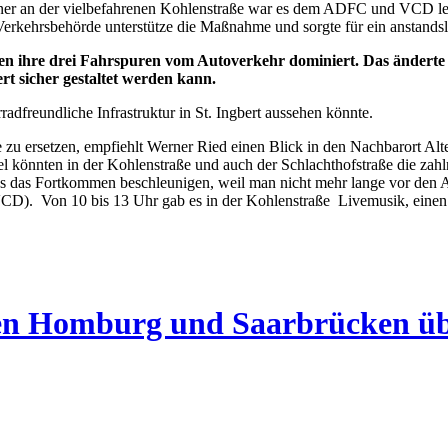
er an der vielbefahrenen Kohlenstraße war es dem ADFC und VCD leich
rkehrsbehörde unterstütze die Maßnahme und sorgte für ein anstandslos 
erden ihre drei Fahrspuren vom Autoverkehr dominiert. Das ändert
rt sicher gestaltet werden kann.
adfreundliche Infrastruktur in St. Ingbert aussehen könnte.
u ersetzen, empfiehlt Werner Ried einen Blick in den Nachbarort Alte
l könnten in der Kohlenstraße und auch der Schlachthofstraße die zah
 es das Fortkommen beschleunigen, weil man nicht mehr lange vor den 
D). Von 10 bis 13 Uhr gab es in der Kohlenstraße Livemusik, eine
hen Homburg und Saarbrücken übe