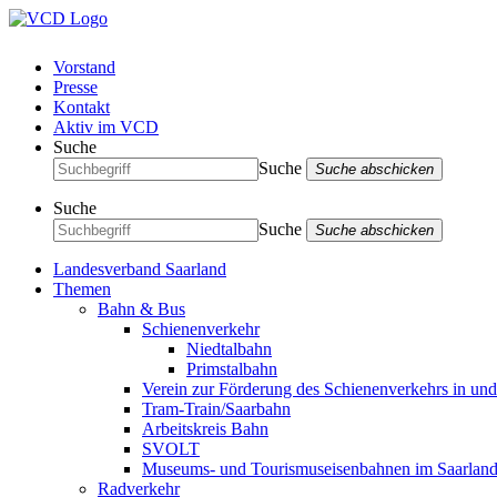
Vorstand
Presse
Kontakt
Aktiv im VCD
Suche
Suche
Suche abschicken
Suche
Suche
Suche abschicken
Landesverband Saarland
Themen
Bahn & Bus
Schienenverkehr
Niedtalbahn
Primstalbahn
Verein zur Förderung des Schienenverkehrs in un
Tram-Train/Saarbahn
Arbeitskreis Bahn
SVOLT
Museums- und Tourismuseisenbahnen im Saarlan
Radverkehr