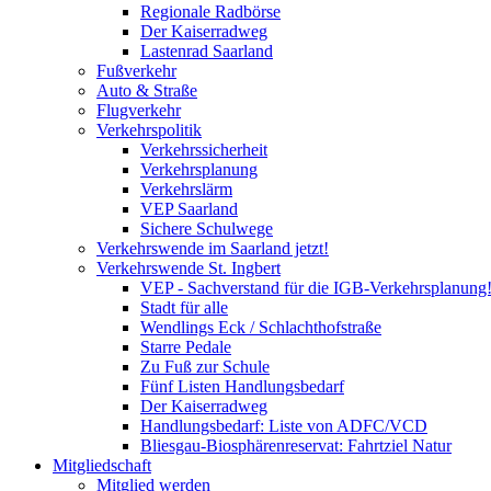
Regionale Radbörse
Der Kaiserradweg
Lastenrad Saarland
Fußverkehr
Auto & Straße
Flugverkehr
Verkehrspolitik
Verkehrssicherheit
Verkehrsplanung
Verkehrslärm
VEP Saarland
Sichere Schulwege
Verkehrswende im Saarland jetzt!
Verkehrswende St. Ingbert
VEP - Sachverstand für die IGB-Verkehrsplanung
Stadt für alle
Wendlings Eck / Schlachthofstraße
Starre Pedale
Zu Fuß zur Schule
Fünf Listen Handlungsbedarf
Der Kaiserradweg
Handlungsbedarf: Liste von ADFC/VCD
Bliesgau-Biosphärenreservat: Fahrtziel Natur
Mitgliedschaft
Mitglied werden