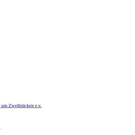
d um Zweibrücken e.v.
d