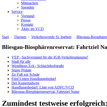
Mitmachen
Spenden
Service
Vorstand
Presse
Kontakt
Aktiv im VCD
Start
·
Themen
·
Verkehrswende St. Ingbert
·
Bliesgau-Biosphären
Bliesgau-Biosphärenreservat: Fahrtziel N
VEP - Sachverstand für die IGB-Verkehrsplanung!
Stadt für alle
Wendlings Eck / Schlachthofstraße
Starre Pedale
Zu Fuß zur Schule
Fünf Listen Handlungsbedarf
Der Kaiserradweg
Handlungsbedarf: Liste von ADFC/VCD
Bliesgau-Biosphärenreservat: Fahrtziel Natur
Zumindest testweise erfolgrei