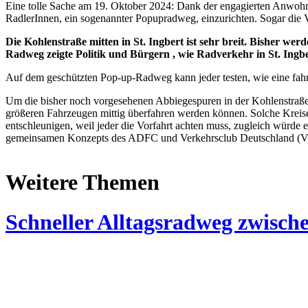
Eine tolle Sache am 19. Oktober 2024: Dank der engagierten Anwohn
RadlerInnen, ein sogenannter Popupradweg, einzurichten. Sogar die Ve
Die Kohlenstraße mitten in St. Ingbert ist sehr breit. Bisher w
Radweg zeigte Politik und Bürgern , wie Radverkehr in St. Ingbe
Auf dem geschützten Pop-up-Radweg kann jeder testen, wie eine fahrr
Um die bisher noch vorgesehenen Abbiegespuren in der Kohlenstraße z
größeren Fahrzeugen mittig überfahren werden können. Solche Kreise
entschleunigen, weil jeder die Vorfahrt achten muss, zugleich würde
gemeinsamen Konzepts des ADFC und Verkehrsclub Deutschland (VC
Weitere Themen
Schneller Alltagsradweg zwisc