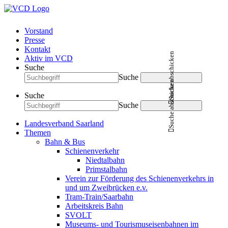
Vorstand
Presse
Kontakt
Suche abschicken
Aktiv im VCD
Suche
Suche
Suche abschicken
Suche
Suche
Landesverband Saarland
Themen
Bahn & Bus
Schienenverkehr
Niedtalbahn
Primstalbahn
Verein zur Förderung des Schienenverkehrs in
und um Zweibrücken e.v.
Tram-Train/Saarbahn
Arbeitskreis Bahn
SVOLT
Museums- und Tourismuseisenbahnen im