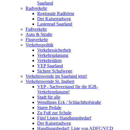
Saarland
Radverkehr
Regionale Radbörse
Der Kaiserradweg
Lastenrad Saarland
Fußverkehr
Auto & Straße
Flugverkehr
Verkehrspolitik
Verkehrssicherheit
Verkehrsplanung
Verkehrslärm
VEP Saarland
Sichere Schulwege
Verkehrswende im Saarland jetzt!
Verkehrswende St. Ingbert
VEP - Sachverstand für die IGB-
Verkehrsplanung!
Stadt für alle
Wendlings Eck / Schlachthofstraße
Starre Pedale
Zu Fuß zur Schule
Fünf Listen Handlungsbedarf
Der Kaiserradweg
Handlungsbedarf: Liste von ADFC/VCD