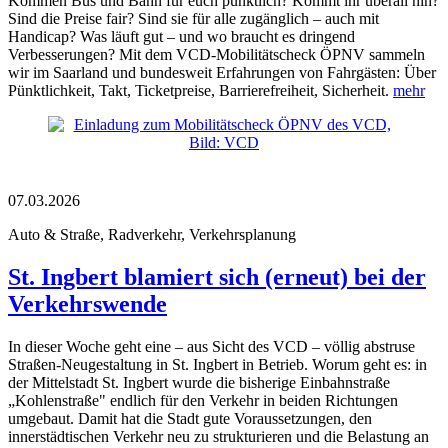
Kommen Bus und Bahn für euch pünktlich? Kommt ihr überall hin?
Sind die Preise fair? Sind sie für alle zugänglich – auch mit
Handicap? Was läuft gut – und wo braucht es dringend
Verbesserungen? Mit dem VCD-Mobilitätscheck ÖPNV sammeln
wir im Saarland und bundesweit Erfahrungen von Fahrgästen: Über
Pünktlichkeit, Takt, Ticketpreise, Barrierefreiheit, Sicherheit.
mehr
07.03.2026
Auto & Straße, Radverkehr, Verkehrsplanung
St. Ingbert blamiert sich (erneut) bei der
Verkehrswende
In dieser Woche geht eine – aus Sicht des VCD – völlig abstruse
Straßen-Neugestaltung in St. Ingbert in Betrieb. Worum geht es: in
der Mittelstadt St. Ingbert wurde die bisherige Einbahnstraße
„Kohlenstraße" endlich für den Verkehr in beiden Richtungen
umgebaut. Damit hat die Stadt gute Voraussetzungen, den
innerstädtischen Verkehr neu zu strukturieren und die Belastung an