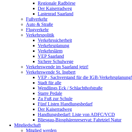
Regionale Radbörse
Der Kaiserradweg
Lastenrad Saarland
Fußverkehr
Auto & Straße
Flugverkehr
Verkehrspolitik
Verkehrssicherheit
Verkehrsplanung
Verkehrslärm
VEP Saarland
Sichere Schulwege
Verkehrswende im Saarland jetzt!
Verkehrswende St. Ingbert
VEP - Sachverstand für die IGB-Verkehrsplanung
Stadt für alle
Wendlings Eck / Schlachthofstraße
Starre Pedale
Zu Fuß zur Schule
Fünf Listen Handlungsbedarf
Der Kaiserradweg
Handlungsbedarf: Liste von ADFC/VCD
Bliesgau-Biosphärenreservat: Fahrtziel Natur
Mitgliedschaft
Mitglied werden