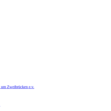
d um Zweibrücken e.v.
d