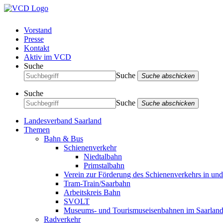
Vorstand
Presse
Kontakt
Aktiv im VCD
Suche
Suche
Suche abschicken
Suche
Suche
Suche abschicken
Landesverband Saarland
Themen
Bahn & Bus
Schienenverkehr
Niedtalbahn
Primstalbahn
Verein zur Förderung des Schienenverkehrs in un
Tram-Train/Saarbahn
Arbeitskreis Bahn
SVOLT
Museums- und Tourismuseisenbahnen im Saarlan
Radverkehr