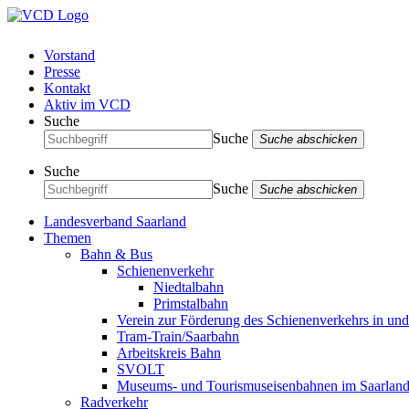
Vorstand
Presse
Kontakt
Aktiv im VCD
Suche
Suche
Suche abschicken
Suche
Suche
Suche abschicken
Landesverband Saarland
Themen
Bahn & Bus
Schienenverkehr
Niedtalbahn
Primstalbahn
Verein zur Förderung des Schienenverkehrs in un
Tram-Train/Saarbahn
Arbeitskreis Bahn
SVOLT
Museums- und Tourismuseisenbahnen im Saarlan
Radverkehr