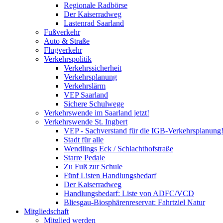
Regionale Radbörse
Der Kaiserradweg
Lastenrad Saarland
Fußverkehr
Auto & Straße
Flugverkehr
Verkehrspolitik
Verkehrssicherheit
Verkehrsplanung
Verkehrslärm
VEP Saarland
Sichere Schulwege
Verkehrswende im Saarland jetzt!
Verkehrswende St. Ingbert
VEP - Sachverstand für die IGB-Verkehrsplanung
Stadt für alle
Wendlings Eck / Schlachthofstraße
Starre Pedale
Zu Fuß zur Schule
Fünf Listen Handlungsbedarf
Der Kaiserradweg
Handlungsbedarf: Liste von ADFC/VCD
Bliesgau-Biosphärenreservat: Fahrtziel Natur
Mitgliedschaft
Mitglied werden