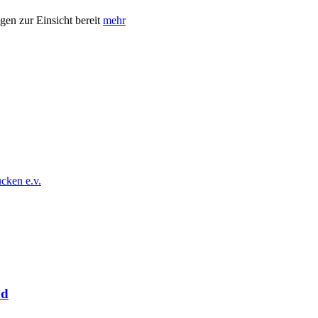
gen zur Einsicht bereit
mehr
cken e.v.
nd