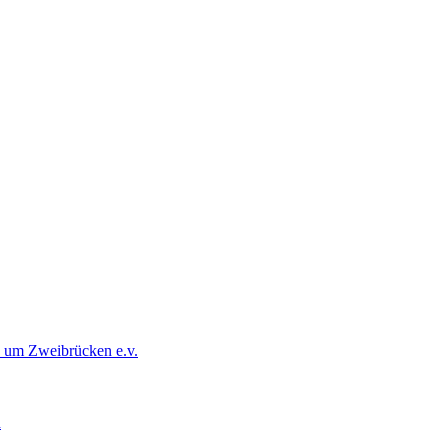
d um Zweibrücken e.v.
d