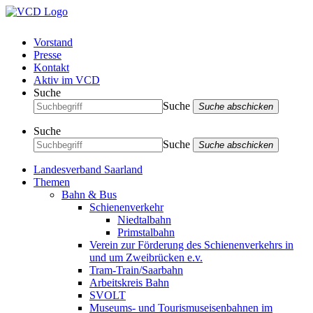
Vorstand
Presse
Kontakt
Aktiv im VCD
Suche
Suche
Suche abschicken
Suche
Suche
Suche abschicken
Landesverband Saarland
Themen
Bahn & Bus
Schienenverkehr
Niedtalbahn
Primstalbahn
Verein zur Förderung des Schienenverkehrs in
und um Zweibrücken e.v.
Tram-Train/Saarbahn
Arbeitskreis Bahn
SVOLT
Museums- und Tourismuseisenbahnen im