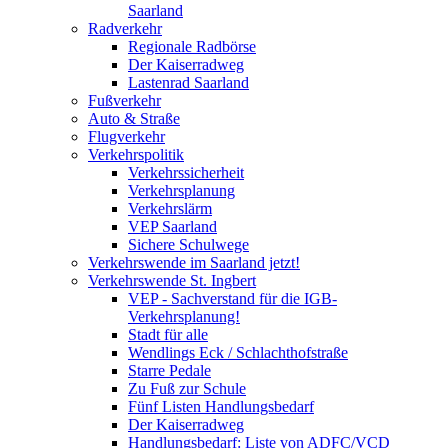
Saarland
Radverkehr
Regionale Radbörse
Der Kaiserradweg
Lastenrad Saarland
Fußverkehr
Auto & Straße
Flugverkehr
Verkehrspolitik
Verkehrssicherheit
Verkehrsplanung
Verkehrslärm
VEP Saarland
Sichere Schulwege
Verkehrswende im Saarland jetzt!
Verkehrswende St. Ingbert
VEP - Sachverstand für die IGB-
Verkehrsplanung!
Stadt für alle
Wendlings Eck / Schlachthofstraße
Starre Pedale
Zu Fuß zur Schule
Fünf Listen Handlungsbedarf
Der Kaiserradweg
Handlungsbedarf: Liste von ADFC/VCD