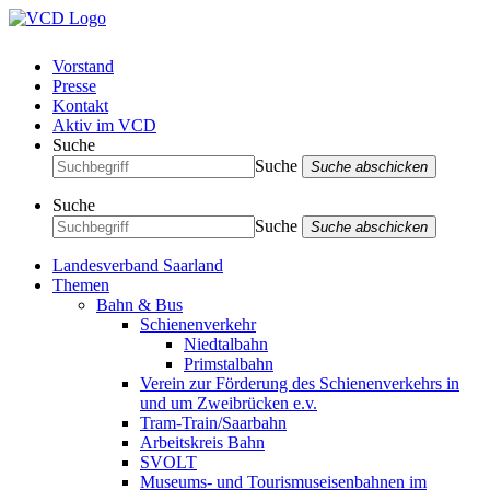
Vorstand
Presse
Kontakt
Aktiv im VCD
Suche
Suche
Suche abschicken
Suche
Suche
Suche abschicken
Landesverband Saarland
Themen
Bahn & Bus
Schienenverkehr
Niedtalbahn
Primstalbahn
Verein zur Förderung des Schienenverkehrs in
und um Zweibrücken e.v.
Tram-Train/Saarbahn
Arbeitskreis Bahn
SVOLT
Museums- und Tourismuseisenbahnen im