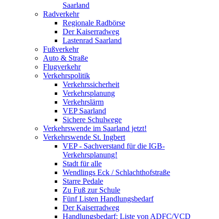
Saarland
Radverkehr
Regionale Radbörse
Der Kaiserradweg
Lastenrad Saarland
Fußverkehr
Auto & Straße
Flugverkehr
Verkehrspolitik
Verkehrssicherheit
Verkehrsplanung
Verkehrslärm
VEP Saarland
Sichere Schulwege
Verkehrswende im Saarland jetzt!
Verkehrswende St. Ingbert
VEP - Sachverstand für die IGB-
Verkehrsplanung!
Stadt für alle
Wendlings Eck / Schlachthofstraße
Starre Pedale
Zu Fuß zur Schule
Fünf Listen Handlungsbedarf
Der Kaiserradweg
Handlungsbedarf: Liste von ADFC/VCD