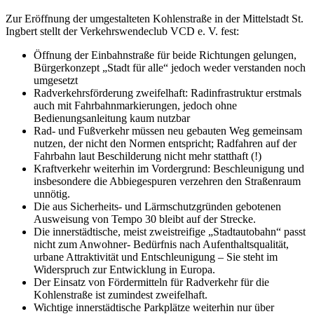
Zur Eröffnung der umgestalteten Kohlenstraße in der Mittelstadt St.
Ingbert stellt der Verkehrswendeclub VCD e. V. fest:
Öffnung der Einbahnstraße für beide Richtungen gelungen,
Bürgerkonzept „Stadt für alle“ jedoch weder verstanden noch
umgesetzt
Radverkehrsförderung zweifelhaft: Radinfrastruktur erstmals
auch mit Fahrbahnmarkierungen, jedoch ohne
Bedienungsanleitung kaum nutzbar
Rad- und Fußverkehr müssen neu gebauten Weg gemeinsam
nutzen, der nicht den Normen entspricht; Radfahren auf der
Fahrbahn laut Beschilderung nicht mehr statthaft (!)
Kraftverkehr weiterhin im Vordergrund: Beschleunigung und
insbesondere die Abbiegespuren verzehren den Straßenraum
unnötig.
Die aus Sicherheits- und Lärmschutzgründen gebotenen
Ausweisung von Tempo 30 bleibt auf der Strecke.
Die innerstädtische, meist zweistreifige „Stadtautobahn“ passt
nicht zum Anwohner- Bedürfnis nach Aufenthaltsqualität,
urbane Attraktivität und Entschleunigung – Sie steht im
Widerspruch zur Entwicklung in Europa.
Der Einsatz von Fördermitteln für Radverkehr für die
Kohlenstraße ist zumindest zweifelhaft.
Wichtige innerstädtische Parkplätze weiterhin nur über