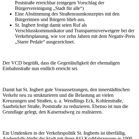
Poststraße erreichbar (entgegen Vorschlag der
Bürgervereinigung „Stadt für alle“)
Eine Abstimmung des Straßenraumkonzeptes mit den
Bürgerinnen und Bürgern blieb aus.
St. Ingbert festigt damit seien Ruf als
Verschlusskommunikator und Transparenzverweigere bei der
Verkehrsplanung, wie vor zehn Jahren mit dem Negativ-Preis
„Starre Pedale“ ausgezeichnet.
Der VCD begrüßt, dass die Gegenläufigkeit der ehemaligen
Einbahnstraße nun endlich erreicht sei.
Damit hat St. Ingbert gute Voraussetzungen, den innerstädtischen
Verkehr neu zu strukturieren und die Belastung an vielen
Kreuzungen und Straßen, u. a. Wendlings Eck, Kohlenstraße,
Saarbrücker Straße, Poststraße zu reduzieren. Ebenso ist nun die
Grundlage gelegt, den Kaiserradweg zu realisieren.
Ein Umdenken in der Verkehrspolitik St. Ingberts ist überfällig.
Andernfalls bleibt die Stadt mit ihren 842 Kraftfahrzeugen je 1000