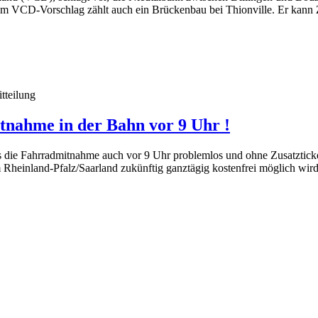
Zum VCD-Vorschlag zählt auch ein Brückenbau bei Thionville. Er kann
tteilung
tnahme in der Bahn vor 9 Uhr !
 die Fahrradmitnahme auch vor 9 Uhr problemlos und ohne Zusatzticket
heinland-Pfalz/Saarland zukünftig ganztägig kostenfrei möglich wird. 