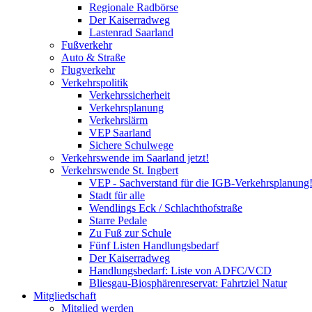
Regionale Radbörse
Der Kaiserradweg
Lastenrad Saarland
Fußverkehr
Auto & Straße
Flugverkehr
Verkehrspolitik
Verkehrssicherheit
Verkehrsplanung
Verkehrslärm
VEP Saarland
Sichere Schulwege
Verkehrswende im Saarland jetzt!
Verkehrswende St. Ingbert
VEP - Sachverstand für die IGB-Verkehrsplanung
Stadt für alle
Wendlings Eck / Schlachthofstraße
Starre Pedale
Zu Fuß zur Schule
Fünf Listen Handlungsbedarf
Der Kaiserradweg
Handlungsbedarf: Liste von ADFC/VCD
Bliesgau-Biosphärenreservat: Fahrtziel Natur
Mitgliedschaft
Mitglied werden