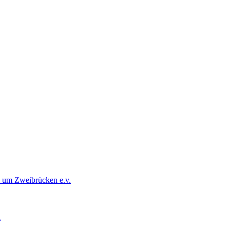
d um Zweibrücken e.v.
d