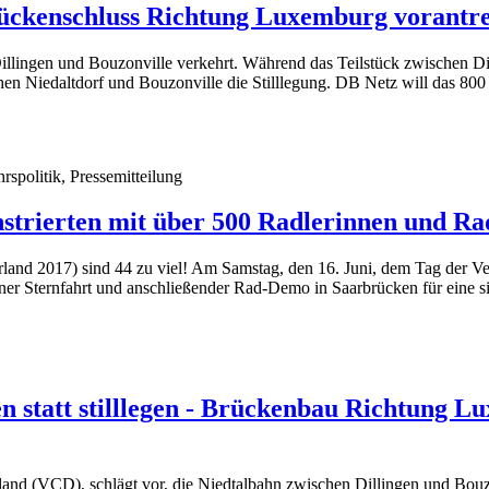
Lückenschluss Richtung Luxemburg vorantr
illingen und Bouzonville verkehrt. Während das Teilstück zwischen Di
chen Niedaltdorf und Bouzonville die Stilllegung. DB Netz will das 800
spolitik, Pressemitteilung
trierten mit über 500 Radlerinnen und Rad
rland 2017) sind 44 zu viel! Am Samstag, den 16. Juni, dem Tag der Ve
r Sternfahrt und anschließender Rad-Demo in Saarbrücken für eine sic
 statt stilllegen - Brückenbau Richtung L
nd (VCD), schlägt vor, die Niedtalbahn zwischen Dillingen und Bouzo