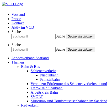
Vorstand
Presse
Kontakt
Aktiv im VCD
Suche
Suche
Suche abschicken
Suche
Suche
Suche abschicken
Landesverband Saarland
Themen
Bahn & Bus
Schienenverkehr
Niedtalbahn
Primstalbahn
Verein zur Förderung des Schienenverkehrs in un
Tram-Train/Saarbahn
Arbeitskreis Bahn
SVOLT
Museums- und Tourismuseisenbahnen im Saarlan
Radverkehr