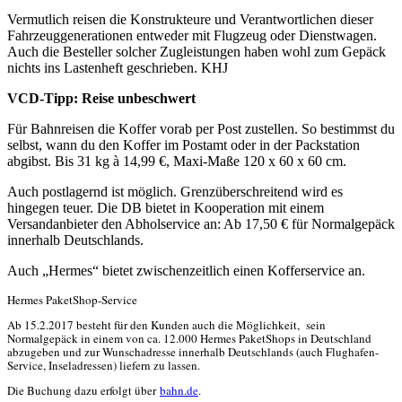
Vermutlich reisen die Konstrukteure und Verantwortlichen dieser
Fahrzeuggenerationen entweder mit Flugzeug oder Dienstwagen.
Auch die Besteller solcher Zugleistungen haben wohl zum Gepäck
nichts ins Lastenheft geschrieben. KHJ
VCD-Tipp: Reise unbeschwert
Für Bahnreisen die Koffer vorab per Post zustellen. So bestimmst du
selbst, wann du den Koffer im Postamt oder in der Packstation
abgibst. Bis 31 kg à 14,99 €, Maxi-Maße 120 x 60 x 60 cm.
Auch postlagernd ist möglich. Grenzüberschreitend wird es
hingegen teuer. Die DB bietet in Kooperation mit einem
Versandanbieter den Abholservice an: Ab 17,50 € für Normalgepäck
innerhalb Deutschlands.
Auch „Hermes“ bietet zwischenzeitlich einen Kofferservice an.
Hermes PaketShop-Service
Ab 15.2.2017 besteht für den Kunden auch die Möglichkeit, sein
Normalgepäck in einem von ca. 12.000 Hermes PaketShops in Deutschland
abzugeben und zur Wunschadresse innerhalb Deutschlands (auch Flughafen-
Service, Inseladressen) liefern zu lassen.
Die Buchung dazu erfolgt über
bahn.de
.