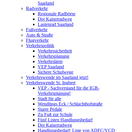
Saarland
Radverkehr
Regionale Radbörse
Der Kaiserradweg
Lastenrad Saarland
Fußverkehr
Auto & Straße
Flugverkehr
Verkehrspolitik
Verkehrssicherheit
Verkehrsplanung
Verkehrslärm
VEP Saarland
Sichere Schulwege
Verkehrswende im Saarland jetzt!
Verkehrswende St. Ingbert
VEP - Sachverstand für die IGB-
Verkehrsplanung!
Stadt für alle
Wendlings Eck / Schlachthofstraße
Starre Pedale
Zu Fuß zur Schule
Fünf Listen Handlungsbedarf
Der Kaiserradweg
Handlungsbedarf: Liste von ADFC/VCD