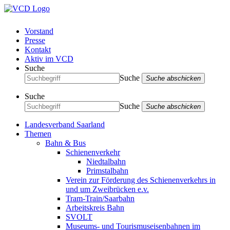
Vorstand
Presse
Kontakt
Aktiv im VCD
Suche
Suche
Suche abschicken
Suche
Suche
Suche abschicken
Landesverband Saarland
Themen
Bahn & Bus
Schienenverkehr
Niedtalbahn
Primstalbahn
Verein zur Förderung des Schienenverkehrs in
und um Zweibrücken e.v.
Tram-Train/Saarbahn
Arbeitskreis Bahn
SVOLT
Museums- und Tourismuseisenbahnen im