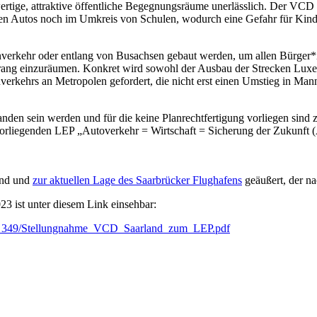
ige, attraktive öffentliche Begegnungsräume unerlässlich. Der VCD Sa
en Autos noch im Umkreis von Schulen, wodurch eine Gefahr für Kinde
nverkehr oder entlang von Busachsen gebaut werden, um allen Bürger*i
ang einzuräumen. Konkret wird sowohl der Ausbau der Strecken Luxe
erkehrs an Metropolen gefordert, die nicht erst einen Umstieg in Man
anden sein werden und für die keine Planrechtfertigung vorliegen sind z
liegenden LEP „Autoverkehr = Wirtschaft = Sicherung der Zukunft (Arb
and und
zur aktuellen Lage des Saarbrücker Flughafens
geäußert, der n
 ist unter diesem Link einsehbar:
/user_349/Stellungnahme_VCD_Saarland_zum_LEP.pdf