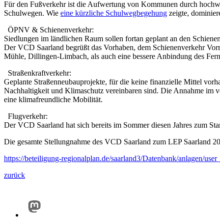
Für den Fußverkehr ist die Aufwertung von Kommunen durch hochwert
Schulwegen. Wie
eine kürzliche Schulwegbegehung
zeigte, dominier
ÖPNV & Schienenverkehr:
Siedlungen im ländlichen Raum sollen fortan geplant an den Schiene
Der VCD Saarland begrüßt das Vorhaben, dem Schienenverkehr Vorr
Mühle, Dillingen-Limbach, als auch eine bessere Anbindung des Fernv
Straßenkraftverkehr:
Geplante Straßenneubauprojekte, für die keine finanzielle Mittel vorh
Nachhaltigkeit und Klimaschutz vereinbaren sind. Die Annahme im vor
eine klimafreundliche Mobilität.
Flugverkehr:
Der VCD Saarland hat sich bereits im Sommer diesen Jahres zum St
Die gesamte Stellungnahme des VCD Saarland zum LEP Saarland 2023
https://beteiligung-regionalplan.de/saarland3/Datenbank/anlagen
zurück