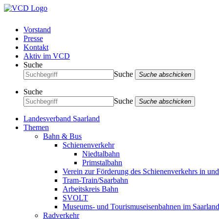
Vorstand
Presse
Kontakt
Aktiv im VCD
Suche
Suche
Suche abschicken
Suche
Suche
Suche abschicken
Landesverband Saarland
Themen
Bahn & Bus
Schienenverkehr
Niedtalbahn
Primstalbahn
Verein zur Förderung des Schienenverkehrs in un
Tram-Train/Saarbahn
Arbeitskreis Bahn
SVOLT
Museums- und Tourismuseisenbahnen im Saarlan
Radverkehr