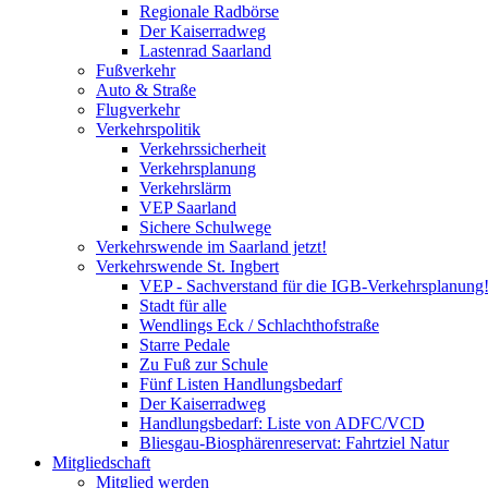
Regionale Radbörse
Der Kaiserradweg
Lastenrad Saarland
Fußverkehr
Auto & Straße
Flugverkehr
Verkehrspolitik
Verkehrssicherheit
Verkehrsplanung
Verkehrslärm
VEP Saarland
Sichere Schulwege
Verkehrswende im Saarland jetzt!
Verkehrswende St. Ingbert
VEP - Sachverstand für die IGB-Verkehrsplanung
Stadt für alle
Wendlings Eck / Schlachthofstraße
Starre Pedale
Zu Fuß zur Schule
Fünf Listen Handlungsbedarf
Der Kaiserradweg
Handlungsbedarf: Liste von ADFC/VCD
Bliesgau-Biosphärenreservat: Fahrtziel Natur
Mitgliedschaft
Mitglied werden