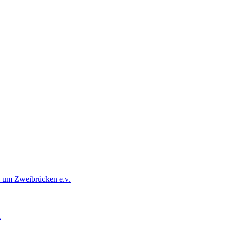
d um Zweibrücken e.v.
d