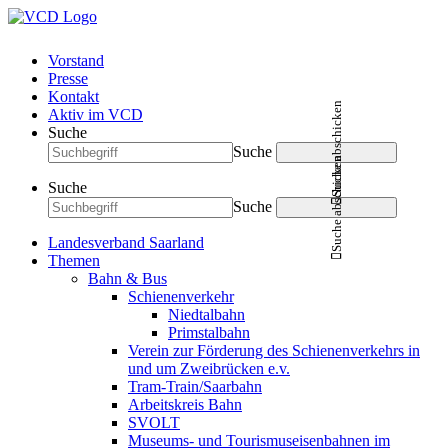
Vorstand
Presse
Kontakt
Suche abschicken
Aktiv im VCD
Suche
Suche
Suche abschicken
Suche
Suche
Landesverband Saarland
Themen
Bahn & Bus
Schienenverkehr
Niedtalbahn
Primstalbahn
Verein zur Förderung des Schienenverkehrs in
und um Zweibrücken e.v.
Tram-Train/Saarbahn
Arbeitskreis Bahn
SVOLT
Museums- und Tourismuseisenbahnen im