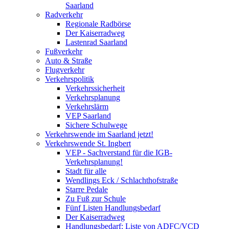
Saarland
Radverkehr
Regionale Radbörse
Der Kaiserradweg
Lastenrad Saarland
Fußverkehr
Auto & Straße
Flugverkehr
Verkehrspolitik
Verkehrssicherheit
Verkehrsplanung
Verkehrslärm
VEP Saarland
Sichere Schulwege
Verkehrswende im Saarland jetzt!
Verkehrswende St. Ingbert
VEP - Sachverstand für die IGB-
Verkehrsplanung!
Stadt für alle
Wendlings Eck / Schlachthofstraße
Starre Pedale
Zu Fuß zur Schule
Fünf Listen Handlungsbedarf
Der Kaiserradweg
Handlungsbedarf: Liste von ADFC/VCD