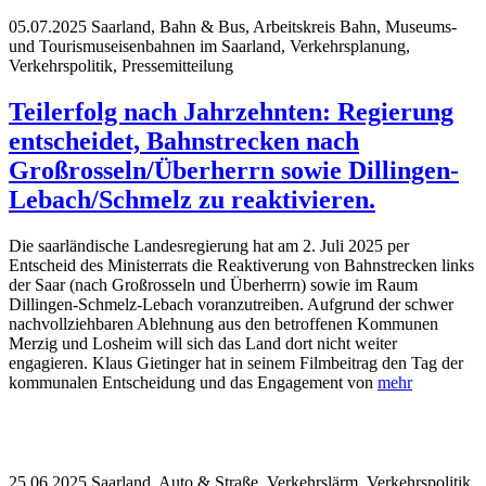
05.07.2025
Saarland, Bahn & Bus, Arbeitskreis Bahn, Museums-
und Tourismuseisenbahnen im Saarland, Verkehrsplanung,
Verkehrspolitik, Pressemitteilung
Teilerfolg nach Jahrzehnten: Regierung
entscheidet, Bahnstrecken nach
Großrosseln/Überherrn sowie Dillingen-
Lebach/Schmelz zu reaktivieren.
Die saarländische Landesregierung hat am 2. Juli 2025 per
Entscheid des Ministerrats die Reaktiverung von Bahnstrecken links
der Saar (nach Großrosseln und Überherrn) sowie im Raum
Dillingen-Schmelz-Lebach voranzutreiben. Aufgrund der schwer
nachvollziehbaren Ablehnung aus den betroffenen Kommunen
Merzig und Losheim will sich das Land dort nicht weiter
engagieren. Klaus Gietinger hat in seinem Filmbeitrag den Tag der
kommunalen Entscheidung und das Engagement von
mehr
25.06.2025
Saarland, Auto & Straße, Verkehrslärm, Verkehrspolitik,