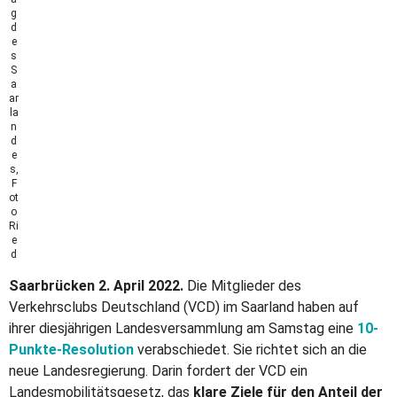
g
d
e
s
S
a
ar
la
n
d
e
s,
F
ot
o
Ri
e
d
Saarbrücken 2. April 2022.
Die Mitglieder des
Verkehrsclubs Deutschland (VCD) im Saarland haben auf
ihrer diesjährigen Landesversammlung am Samstag eine
10-
Punkte-Resolution
verabschiedet. Sie richtet sich an die
neue Landesregierung. Darin fordert der VCD ein
Landesmobilitätsgesetz, das
klare Ziele für den Anteil der