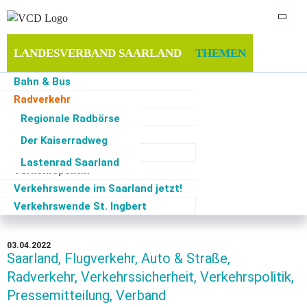
LANDESVERBAND SAARLAND
THEMEN
Bahn & Bus
MITGLIEDSCHAFT
SERVICE
Radverkehr
Fußverkehr
Regionale Radbörse
Auto & Straße
Der Kaiserradweg
Flugverkehr
Start
·
Themen
·
Radverkehr
·
VCD-Landesversammlung beschließt Resolution &
Lastenrad Saarland
bestätigt Landesvorstand
Verkehrspolitik
Hier findet ihr viele Beitraäge rund um das Thema Radverkehr im
Verkehrswende im Saarland jetzt!
Saarland.
Verkehrswende St. Ingbert
03.04.2022
Saarland, Flugverkehr, Auto & Straße,
Radverkehr, Verkehrssicherheit, Verkehrspolitik,
Pressemitteilung, Verband