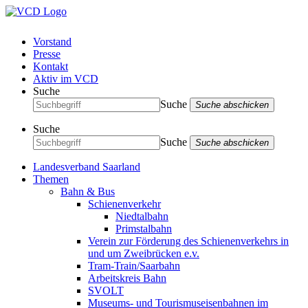
Vorstand
Presse
Kontakt
Aktiv im VCD
Suche
Suche
Suche abschicken
Suche
Suche
Suche abschicken
Landesverband Saarland
Themen
Bahn & Bus
Schienenverkehr
Niedtalbahn
Primstalbahn
Verein zur Förderung des Schienenverkehrs in
und um Zweibrücken e.v.
Tram-Train/Saarbahn
Arbeitskreis Bahn
SVOLT
Museums- und Tourismuseisenbahnen im