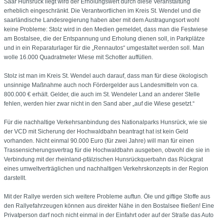
Saar Hunsrück liegt wird der Erholungswert durch diese Veranstaltung
erheblich eingeschränkt. Die Verantwortlichen im Kreis St. Wendel und die
saarländische Landesregierung haben aber mit dem Austragungsort wohl
keine Probleme: Stolz wird in den Medien gemeldet, dass man die Festwiese
am Bostalsee, die der Entspannung und Erholung dienen soll, in Parkplätze
und in ein Reparaturlager für die „Rennautos“ umgestaltet werden soll. Man
wolle 16.000 Quadratmeter Wiese mit Schotter auffüllen.
Stolz ist man im Kreis St. Wendel auch darauf, dass man für diese ökologisch
unsinnige Maßnahme auch noch Fördergelder aus Landesmitteln von ca.
800.000 € erhält. Gelder, die auch im St. Wendeler Land an anderer Stelle
fehlen, werden hier zwar nicht in den Sand aber „auf die Wiese gesetzt.“
Für die nachhaltige Verkehrsanbindung des Nationalparks Hunsrück, wie sie
der VCD mit Sicherung der Hochwaldbahn beantragt hat ist kein Geld
vorhanden. Nicht einmal 90.000 Euro (für zwei Jahre) will man für einen
Trassensicherungsvertrag für die Hochwaldbahn ausgeben, obwohl die sie in
Verbindung mit der rheinland-pfälzischen Hunsrückquerbahn das Rückgrat
eines umweltverträglichen und nachhaltigen Verkehrskonzepts in der Region
darstellt.
Mit der Rallye werden sich weitere Probleme auftun. Öle und giftige Stoffe aus
den Rallyefahrzeugen können aus direkter Nähe in den Bostalsee fließen! Eine
Privatperson darf noch nicht einmal in der Einfahrt oder auf der Straße das Auto