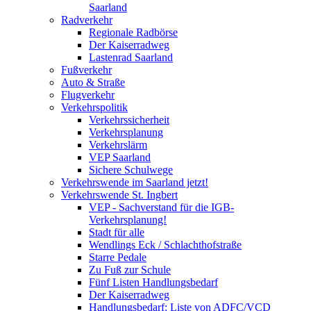
Saarland
Radverkehr
Regionale Radbörse
Der Kaiserradweg
Lastenrad Saarland
Fußverkehr
Auto & Straße
Flugverkehr
Verkehrspolitik
Verkehrssicherheit
Verkehrsplanung
Verkehrslärm
VEP Saarland
Sichere Schulwege
Verkehrswende im Saarland jetzt!
Verkehrswende St. Ingbert
VEP - Sachverstand für die IGB-
Verkehrsplanung!
Stadt für alle
Wendlings Eck / Schlachthofstraße
Starre Pedale
Zu Fuß zur Schule
Fünf Listen Handlungsbedarf
Der Kaiserradweg
Handlungsbedarf: Liste von ADFC/VCD