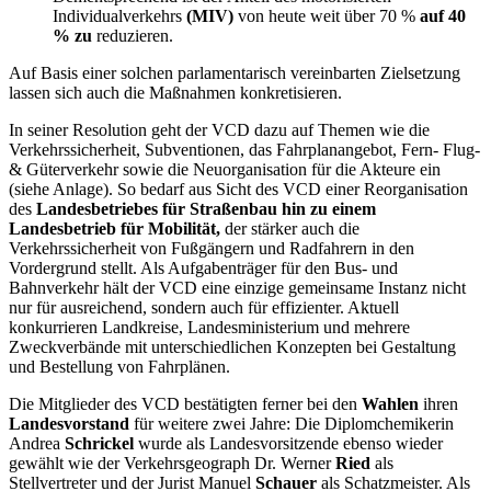
Individualverkehrs
(MIV)
von heute weit über 70 %
auf 40
% zu
reduzieren.
Auf Basis einer solchen parlamentarisch vereinbarten Zielsetzung
lassen sich auch die Maßnahmen konkretisieren.
In seiner Resolution geht der VCD dazu auf Themen wie die
Verkehrssicherheit, Subventionen, das Fahrplanangebot, Fern- Flug-
& Güterverkehr sowie die Neuorganisation für die Akteure ein
(siehe Anlage). So bedarf aus Sicht des VCD einer Reorganisation
des
Landesbetriebes für Straßenbau hin zu einem
Landesbetrieb für Mobilität,
der stärker auch die
Verkehrssicherheit von Fußgängern und Radfahrern in den
Vordergrund stellt. Als Aufgabenträger für den Bus- und
Bahnverkehr hält der VCD eine einzige gemeinsame Instanz nicht
nur für ausreichend, sondern auch für effizienter. Aktuell
konkurrieren Landkreise, Landesministerium und mehrere
Zweckverbände mit unterschiedlichen Konzepten bei Gestaltung
und Bestellung von Fahrplänen.
Die Mitglieder des VCD bestätigten ferner bei den
Wahlen
ihren
Landesvorstand
für weitere zwei Jahre: Die Diplomchemikerin
Andrea
Schrickel
wurde als Landesvorsitzende ebenso wieder
gewählt wie der Verkehrsgeograph Dr. Werner
Ried
als
Stellvertreter und der Jurist Manuel
Schauer
als Schatzmeister. Als