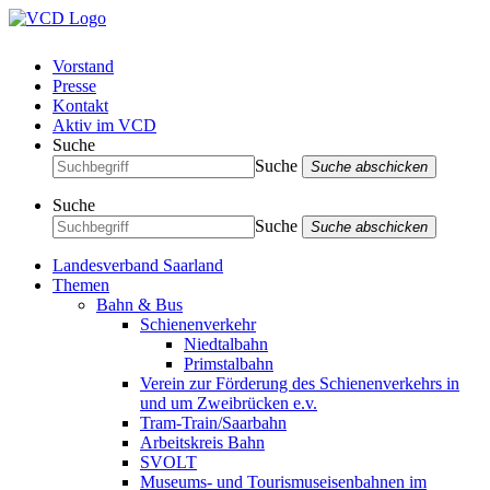
Vorstand
Presse
Kontakt
Aktiv im VCD
Suche
Suche
Suche abschicken
Suche
Suche
Suche abschicken
Landesverband Saarland
Themen
Bahn & Bus
Schienenverkehr
Niedtalbahn
Primstalbahn
Verein zur Förderung des Schienenverkehrs in
und um Zweibrücken e.v.
Tram-Train/Saarbahn
Arbeitskreis Bahn
SVOLT
Museums- und Tourismuseisenbahnen im