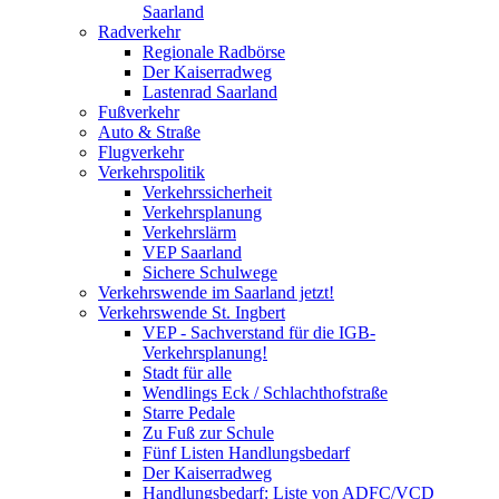
Saarland
Radverkehr
Regionale Radbörse
Der Kaiserradweg
Lastenrad Saarland
Fußverkehr
Auto & Straße
Flugverkehr
Verkehrspolitik
Verkehrssicherheit
Verkehrsplanung
Verkehrslärm
VEP Saarland
Sichere Schulwege
Verkehrswende im Saarland jetzt!
Verkehrswende St. Ingbert
VEP - Sachverstand für die IGB-
Verkehrsplanung!
Stadt für alle
Wendlings Eck / Schlachthofstraße
Starre Pedale
Zu Fuß zur Schule
Fünf Listen Handlungsbedarf
Der Kaiserradweg
Handlungsbedarf: Liste von ADFC/VCD