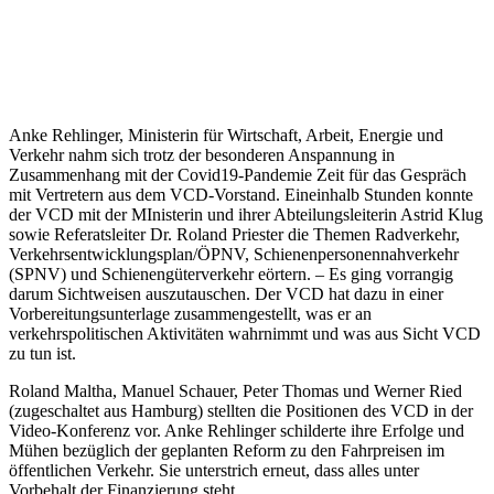
Anke Rehlinger, Ministerin für Wirtschaft, Arbeit, Energie und
Verkehr nahm sich trotz der besonderen Anspannung in
Zusammenhang mit der Covid19-Pandemie Zeit für das Gespräch
mit Vertretern aus dem VCD-Vorstand. Eineinhalb Stunden konnte
der VCD mit der MInisterin und ihrer Abteilungsleiterin Astrid Klug
sowie Referatsleiter Dr. Roland Priester die Themen Radverkehr,
Verkehrsentwicklungsplan/ÖPNV, Schienenpersonennahverkehr
(SPNV) und Schienengüterverkehr eörtern. – Es ging vorrangig
darum Sichtweisen auszutauschen. Der VCD hat dazu in einer
Vorbereitungsunterlage zusammengestellt, was er an
verkehrspolitischen Aktivitäten wahrnimmt und was aus Sicht VCD
zu tun ist.
Roland Maltha, Manuel Schauer, Peter Thomas und Werner Ried
(zugeschaltet aus Hamburg) stellten die Positionen des VCD in der
Video-Konferenz vor. Anke Rehlinger schilderte ihre Erfolge und
Mühen bezüglich der geplanten Reform zu den Fahrpreisen im
öffentlichen Verkehr. Sie unterstrich erneut, dass alles unter
Vorbehalt der Finanzierung steht.