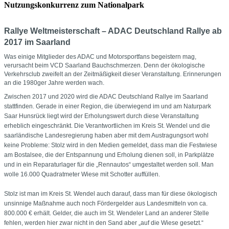
Nutzungskonkurrenz zum Nationalpark
Rallye Weltmeisterschaft – ADAC Deutschland Rallye ab
2017 im Saarland
Was einige Mitglieder des ADAC und Motorsportfans begeistern mag,
verursacht beim VCD Saarland Bauchschmerzen. Denn der ökologische
Verkehrsclub zweifelt an der Zeitmäßigkeit dieser Veranstaltung. Erinnerungen
an die 1980ger Jahre werden wach.
Zwischen 2017 und 2020 wird die ADAC Deutschland Rallye im Saarland
stattfinden. Gerade in einer Region, die überwiegend im und am Naturpark
Saar Hunsrück liegt wird der Erholungswert durch diese Veranstaltung
erheblich eingeschränkt. Die Verantwortlichen im Kreis St. Wendel und die
saarländische Landesregierung haben aber mit dem Austragungsort wohl
keine Probleme: Stolz wird in den Medien gemeldet, dass man die Festwiese
am Bostalsee, die der Entspannung und Erholung dienen soll, in Parkplätze
und in ein Reparaturlager für die „Rennautos“ umgestaltet werden soll. Man
wolle 16.000 Quadratmeter Wiese mit Schotter auffüllen.
Stolz ist man im Kreis St. Wendel auch darauf, dass man für diese ökologisch
unsinnige Maßnahme auch noch Fördergelder aus Landesmitteln von ca.
800.000 € erhält. Gelder, die auch im St. Wendeler Land an anderer Stelle
fehlen, werden hier zwar nicht in den Sand aber „auf die Wiese gesetzt.“