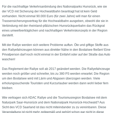
Für die nachhaltige Verkehrsanbindung des Nationalparks Hunsrück, wie sie
der VCD mit Sicherung der Hochwaldbahn beantragt hat ist kein Geld
vorhanden. Nicht einmal 90.000 Euro (für zwei Jahre) will man für einen
Trassensicherungsvertrag für die Hochwaldbahn ausgeben, obwohl die sie in
Verbindung mit der rheinland-pfälzischen Hunsrückquerbahn das Rückgrat
eines umweltverträglichen und nachhaltigen Verkehrskonzepts in der Region
darstellt.
Mit der Rallye werden sich weitere Probleme auftun. Öle und giftige Stoffe aus
den Rallyefahrzeugen können aus direkter Nähe in den Bostalsee fließen! Eine
Privatperson darf noch nicht einmal in der Einfahrt oder auf der Straße das Auto
waschen!
Das Reglement der Rallye soll ab 2017 geändert werden. Die Rallyefahrzeuge
werden noch größer und schneller, bis zu 380 PS werden erwartet. Die Region
um den Bostalsee wird mit Lärm und Abgasen überzogen werden. Viele
erholungssuchende Touristen und Kurzurlauber werden dann wohl lieber fern
bleiben.
Wie vertragen sich ADAC Rallye und die Tourismusregion Bostalsee mit dem
Naturpark Saar-Hunsrück und dem Nationalpark Hunsrück-Hochwald? Aus
Sicht des VCD Saarland ist das nicht miteindander zu zu vereinbaren. Diese
Veranstaltung ist nicht mehr zeitgemäß und gehört schon gar nicht in diese