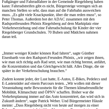
Fußgänger und Fahrradfahrer in der Gemeinde Riegelsberg haben
kann: Fahrradstreifen gibt es nicht, Bürgersteige verengen sich an
manchen Stellen so sehr, dass man auf die Fahrbahn ausweichen
muss. „Es gibt viele Knackpunkte, über die man reden muss“, so
Peter Thomas. Außerdem bot der ADAC zusammen mit den
Radsportfreunden Phönix Riegelsberg auf dem Marktplatz eine
Verkehrserziehung und eine Fahrradschulung für Kinder der vier
Riegelsberger Grundschulen. 70 Buben und Mädchen nahmen
daran teil.
„Immer weniger Kinder können Rad fahren“, sagte Günther
Eisenbarth von den Radsport-Freunden Phönix, „wir zeigen ihnen,
wie man sich richtig aufs Rad setzt, wie man richtig bremst, anfährt,
die Konzentration und das Gleichgewicht hält. Alles Dinge, die sie
später in der Verkehrsschulung brauchen.“
Zudem konnte jeder, der Lust hatte, E-Autos, E-Bikes, Pedelecs und
E-Lastenräder auf einem Parcours testen. „Wir wollen mit dieser
Veranstaltung mehr Bewusstsein für die Themen klimafreundliche
Mobilität, Klimaschutz und ÖPNV schaffen. Bisher war die
Verkehrsplanung immer auf das Auto konzentriert, das wird sich in
Zukunft ändern“, sagte Patrick Weber. Und Bürgermeister Häusle
meinte: „Dass Riegelsberg nicht von heute auf morgen zu einer