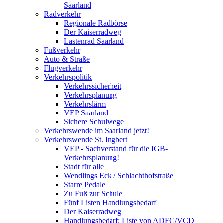
Saarland
Radverkehr
Regionale Radbörse
Der Kaiserradweg
Lastenrad Saarland
Fußverkehr
Auto & Straße
Flugverkehr
Verkehrspolitik
Verkehrssicherheit
Verkehrsplanung
Verkehrslärm
VEP Saarland
Sichere Schulwege
Verkehrswende im Saarland jetzt!
Verkehrswende St. Ingbert
VEP - Sachverstand für die IGB-
Verkehrsplanung!
Stadt für alle
Wendlings Eck / Schlachthofstraße
Starre Pedale
Zu Fuß zur Schule
Fünf Listen Handlungsbedarf
Der Kaiserradweg
Handlungsbedarf: Liste von ADFC/VCD