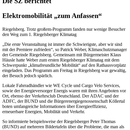
Die SZ berichtet
Elektromobilität „zum Anfassen“
Riegelsberg.
Trotz großem-Programm fanden nur wenige Besucher
den Weg zum 1. Riegelsberger Klimatag
„Die erste Veranstaltung ist immer die Schwierig­ste, aber wir sind
mit der Premiere zufrieden“, so Patrick Weber, Klimaschutzmanager
der Gemeinde Riegelsberg. Gemeinsam mit Bürgermeister Klaus
Häusle hatte Weber zum ersten Riegelsberger Klimatag mit dem
Schwerpunkt „klimafreundliche Mobilität“ auf den Rathausvorplatz
eingeladen. Das Programm am Freitag in Riegelsberg war gewaltig,
der Besuch jedoch spärlich.
Lokale Fahrradhändler wie WE Cycle und Cargo Velo Services,
sowie der Energieversorger Energis waren mit ihren Angeboten vor
Ort, ebenso der Verkehrsclub Deutschland. Der ADAC und der
ADFC, der BUND und die Bürgerenergiegenossenschaft Köllertal
boten umfangreiche Informationen über Energieeffizienz,
erneuerbare Energien, Mobilität und Verkehr.
So informierte beispielsweise der Riegelsberger Peter Thomas
(BUND) auf mehreren Bildertafeln über die Probleme, die man als