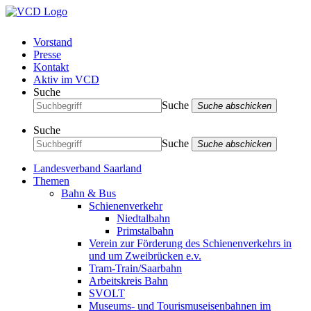
Vorstand
Presse
Kontakt
Aktiv im VCD
Suche
Suche
Suche abschicken
Suche
Suche
Suche abschicken
Landesverband Saarland
Themen
Bahn & Bus
Schienenverkehr
Niedtalbahn
Primstalbahn
Verein zur Förderung des Schienenverkehrs in
und um Zweibrücken e.v.
Tram-Train/Saarbahn
Arbeitskreis Bahn
SVOLT
Museums- und Tourismuseisenbahnen im