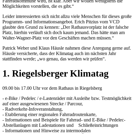
Fahrradkommune wird, ist klar. Aber wir wollen wenigstens die
Möglichkeiten vorstellen, die es gibt.“
Leider interessierten sich nicht allzu viele Menschen für dieses große
Programm- und Informationsangebot. Erich Pitzius vom VCD
glaubte den Grund zu kennen: „Der Rathausvorplatz ist der falsche
Platz, hierhin verläuft sich doch kaum jemand. Das hätte man am
Walter-Wagner-Platz vor den Geschäften machen müssen.“
Patrick Weber und Klaus Häusle nahmen diese Anregung gerne auf.
Häusle versicherte, dass der Klimatag auch im nächsten Jahr
stattfinden werde; „wo genau, das werden wir prüfen“.
1. Riegelsberger Klimatag
09.00 bis 17.00 Uhr vor dem Rathaus in Riegelsberg
- e-Bike / Pedelec / e-Lastenräder mit Ausleihe bzw. Testmöglichkeit
auf einer ausgewiesenen Strecke / Parcour,
- Radverkehr-Infoveranstaltung,
- Etablierung einer regionalen Fahrradroutenkarte,
- Informationen und Beispiele für Fahrrad- und E-Bike / Pedelec-
Abstellanlagen mit Ladestationen und Schließeinrichtungen
- Informationen und Hinweise zu intermodalen