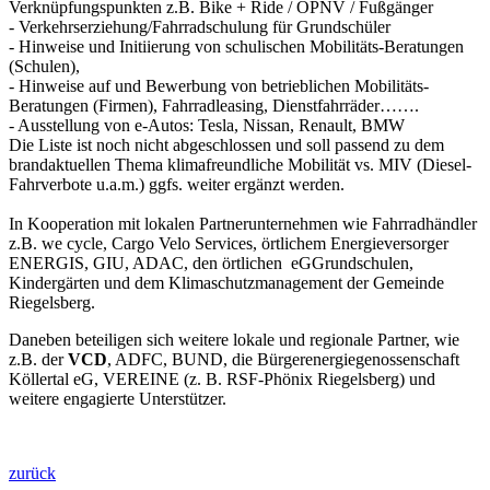
Verknüpfungspunkten z.B. Bike + Ride / ÖPNV / Fußgänger
- Verkehrserziehung/Fahrradschulung für Grundschüler
- Hinweise und Initiierung von schulischen Mobilitäts-Beratungen
(Schulen),
- Hinweise auf und Bewerbung von betrieblichen Mobilitäts-
Beratungen (Firmen), Fahrradleasing, Dienstfahrräder…….
- Ausstellung von e-Autos: Tesla, Nissan, Renault, BMW
Die Liste ist noch nicht abgeschlossen und soll passend zu dem
brandaktuellen Thema klimafreundliche Mobilität vs. MIV (Diesel-
Fahrverbote u.a.m.) ggfs. weiter ergänzt werden.
In Kooperation mit lokalen Partnerunternehmen wie Fahrradhändler
z.B. we cycle, Cargo Velo Services, örtlichem Energieversorger
ENERGIS, GIU, ADAC, den örtlichen eGGrundschulen,
Kindergärten und dem Klimaschutzmanagement der Gemeinde
Riegelsberg.
Daneben beteiligen sich weitere lokale und regionale Partner, wie
z.B. der
VCD
, ADFC, BUND, die Bürgerenergiegenossenschaft
Köllertal eG, VEREINE (z. B. RSF-Phönix Riegelsberg) und
weitere engagierte Unterstützer.
zurück