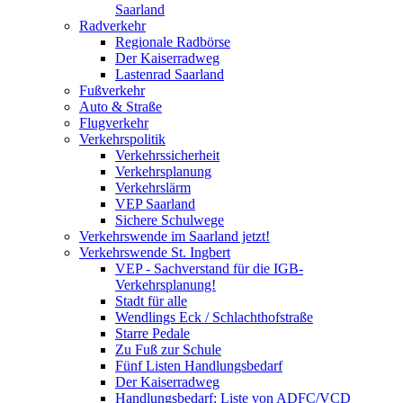
Saarland
Radverkehr
Regionale Radbörse
Der Kaiserradweg
Lastenrad Saarland
Fußverkehr
Auto & Straße
Flugverkehr
Verkehrspolitik
Verkehrssicherheit
Verkehrsplanung
Verkehrslärm
VEP Saarland
Sichere Schulwege
Verkehrswende im Saarland jetzt!
Verkehrswende St. Ingbert
VEP - Sachverstand für die IGB-
Verkehrsplanung!
Stadt für alle
Wendlings Eck / Schlachthofstraße
Starre Pedale
Zu Fuß zur Schule
Fünf Listen Handlungsbedarf
Der Kaiserradweg
Handlungsbedarf: Liste von ADFC/VCD