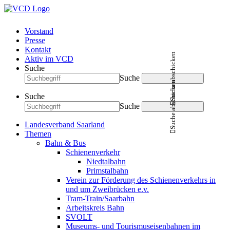
Vorstand
Presse
Kontakt
Suche abschicken
Aktiv im VCD
Suche
Suche
Suche abschicken
Suche
Suche
Landesverband Saarland
Themen
Bahn & Bus
Schienenverkehr
Niedtalbahn
Primstalbahn
Verein zur Förderung des Schienenverkehrs in
und um Zweibrücken e.v.
Tram-Train/Saarbahn
Arbeitskreis Bahn
SVOLT
Museums- und Tourismuseisenbahnen im