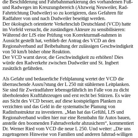
die Beschilderung und Fahrbahnmarkierung des vorhandenen Fuß-
und Radweges im Kreuzungsbereich (Abzweig Neuweiler, Rad-
Fahrtrichtung Dudweiler) so zu korrigieren, dass Gefahren für
Radfahrer von und nach Dudweiler beseitigt werden.
Der ökologisch orientierte Verkehrsclub Deutschland (VCD) hatte
im Vorfeld versucht, die zuständigen Akteure zu sensibilisieren:
Während der LfS eine Prüfung von Korrekturmaß-nahmen in
Aussicht gestellt hat, verblieb der Antrag des VCD an den
Regionalverband auf Beibehaltung der zulässigen Geschwindigkeit
von 50 km/h bisher ohne Reaktion.
Der VCD warnt davor, die Geschwindigkeit zu erhöhen! Dies
würde den Radverkehr zwischen Dudweiler und St. Ingbert
zusätzlich gefährden.
Als Gefahr und bedauerliche Fehlplanung wertet der VCD die
überraschende Ausru?stung der L 250 mit stählernen Leitplanken.
Sie sind für Zweiradfahrer lebensgefährlich im Falle von zu dicht
überholenden Kraftfahrzeugen und erst recht bei Stürzen. Es wäre
aus Sicht des VCD besser, auf diese kostspieligen Planken zu
verzichten und das Geld in die systematische Planung von
Radinfrastruktur zu investieren. „Man hat das Gefühl, LfS und
Regionalverband wollen hier nur eine Rennbahn für Autos bauen,
anstelle den boomenden Fahrradverkehr abzusichern“, kommentiert
Dr. Werner Ried vom VCD die neue L 250. Und weiter: „Die uns
zugetragenen Hinweise von Familien und anderen fahrrad-willigen