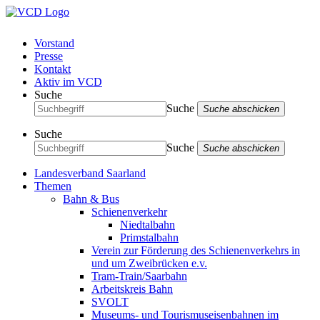
Vorstand
Presse
Kontakt
Aktiv im VCD
Suche
Suche
Suche abschicken
Suche
Suche
Suche abschicken
Landesverband Saarland
Themen
Bahn & Bus
Schienenverkehr
Niedtalbahn
Primstalbahn
Verein zur Förderung des Schienenverkehrs in
und um Zweibrücken e.v.
Tram-Train/Saarbahn
Arbeitskreis Bahn
SVOLT
Museums- und Tourismuseisenbahnen im