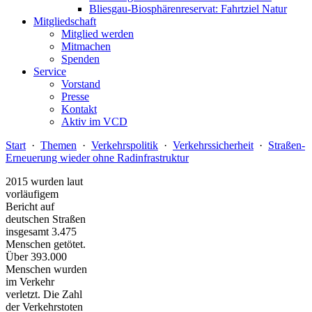
Bliesgau-Biosphärenreservat: Fahrtziel Natur
Mitgliedschaft
Mitglied werden
Mitmachen
Spenden
Service
Vorstand
Presse
Kontakt
Aktiv im VCD
Start
·
Themen
·
Verkehrspolitik
·
Verkehrssicherheit
·
Straßen-
Erneuerung wieder ohne Radinfrastruktur
2015 wurden laut
vorläufigem
Bericht auf
deutschen Straßen
insgesamt 3.475
Menschen getötet.
Über 393.000
Menschen wurden
im Verkehr
verletzt. Die Zahl
der Verkehrstoten