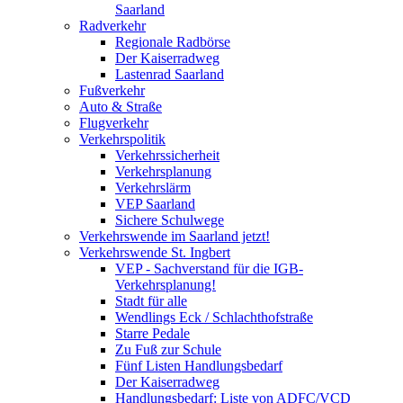
Saarland
Radverkehr
Regionale Radbörse
Der Kaiserradweg
Lastenrad Saarland
Fußverkehr
Auto & Straße
Flugverkehr
Verkehrspolitik
Verkehrssicherheit
Verkehrsplanung
Verkehrslärm
VEP Saarland
Sichere Schulwege
Verkehrswende im Saarland jetzt!
Verkehrswende St. Ingbert
VEP - Sachverstand für die IGB-
Verkehrsplanung!
Stadt für alle
Wendlings Eck / Schlachthofstraße
Starre Pedale
Zu Fuß zur Schule
Fünf Listen Handlungsbedarf
Der Kaiserradweg
Handlungsbedarf: Liste von ADFC/VCD