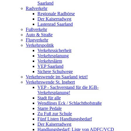
Saarland
Radverkehr
Regionale Radbörse
Der Kaiserradweg
Lastenrad Saarland
Fußverkehr
Auto & Straße
Flugverkehr
Verkehrspolitik
Verkehrssicherheit
Verkehrsplanung
Verkehrslärm
VEP Saarland
Sichere Schulwege
Verkehrswende im Saarland jetzt!
Verkehrswende St. Ingbert
VEP - Sachverstand für die IGB-
Verkehrsplanung!
Stadt für alle
Wendlings Eck / Schlachthofstraße
Starre Pedale
Zu Fuß zur Schule
Fünf Listen Handlungsbedarf
Der Kaiserradweg
Handlungsbedarf: Liste von ADFC/VCD