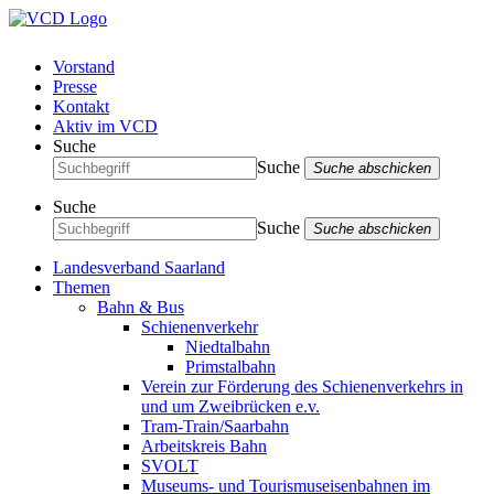
Vorstand
Presse
Kontakt
Aktiv im VCD
Suche
Suche
Suche abschicken
Suche
Suche
Suche abschicken
Landesverband Saarland
Themen
Bahn & Bus
Schienenverkehr
Niedtalbahn
Primstalbahn
Verein zur Förderung des Schienenverkehrs in
und um Zweibrücken e.v.
Tram-Train/Saarbahn
Arbeitskreis Bahn
SVOLT
Museums- und Tourismuseisenbahnen im