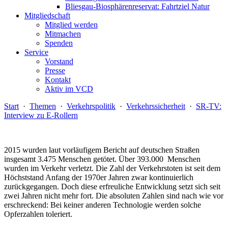
Bliesgau-Biosphärenreservat: Fahrtziel Natur
Mitgliedschaft
Mitglied werden
Mitmachen
Spenden
Service
Vorstand
Presse
Kontakt
Aktiv im VCD
Start
·
Themen
·
Verkehrspolitik
·
Verkehrssicherheit
·
SR-TV:
Interview zu E-Rollern
2015 wurden laut vorläufigem Bericht auf deutschen Straßen
insgesamt 3.475 Menschen getötet. Über 393.000 Menschen
wurden im Verkehr verletzt. Die Zahl der Verkehrstoten ist seit dem
Höchststand Anfang der 1970er Jahren zwar kontinuierlich
zurückgegangen. Doch diese erfreuliche Entwicklung setzt sich seit
zwei Jahren nicht mehr fort. Die absoluten Zahlen sind nach wie vor
erschreckend: Bei keiner anderen Technologie werden solche
Opferzahlen toleriert.