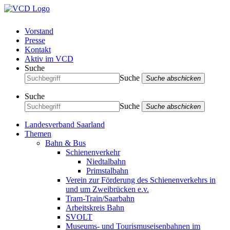
Vorstand
Presse
Kontakt
Aktiv im VCD
Suche
Suche
Suche abschicken
Suche
Suche
Suche abschicken
Landesverband Saarland
Themen
Bahn & Bus
Schienenverkehr
Niedtalbahn
Primstalbahn
Verein zur Förderung des Schienenverkehrs in
und um Zweibrücken e.v.
Tram-Train/Saarbahn
Arbeitskreis Bahn
SVOLT
Museums- und Tourismuseisenbahnen im