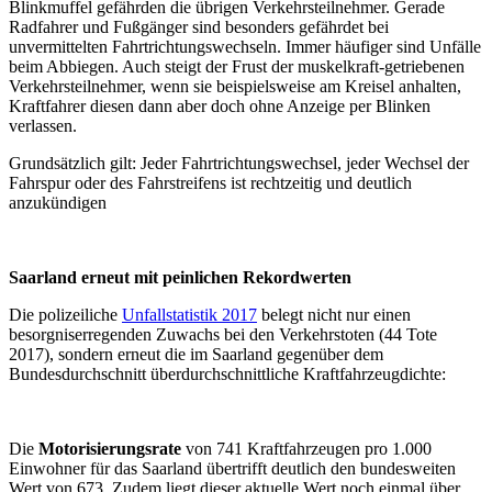
Blinkmuffel gefährden die übrigen Verkehrsteilnehmer. Gerade
Radfahrer und Fußgänger sind besonders gefährdet bei
unvermittelten Fahrtrichtungswechseln. Immer häufiger sind Unfälle
beim Abbiegen. Auch steigt der Frust der muskelkraft-getriebenen
Verkehrsteilnehmer, wenn sie beispielsweise am Kreisel anhalten,
Kraftfahrer diesen dann aber doch ohne Anzeige per Blinken
verlassen.
Grundsätzlich gilt: Jeder Fahrtrichtungswechsel, jeder Wechsel der
Fahrspur oder des Fahrstreifens ist rechtzeitig und deutlich
anzukündigen
Saarland erneut mit peinlichen Rekordwerten
Die polizeiliche
Unfallstatistik 2017
belegt nicht nur einen
besorgniserregenden Zuwachs bei den Verkehrstoten (44 Tote
2017), sondern erneut die im Saarland gegenüber dem
Bundesdurchschnitt überdurchschnittliche Kraftfahrzeugdichte:
Die
Motorisierungsrate
von 741 Kraftfahrzeugen pro 1.000
Einwohner für das Saarland übertrifft deutlich den bundesweiten
Wert von 673. Zudem liegt dieser aktuelle Wert noch einmal über