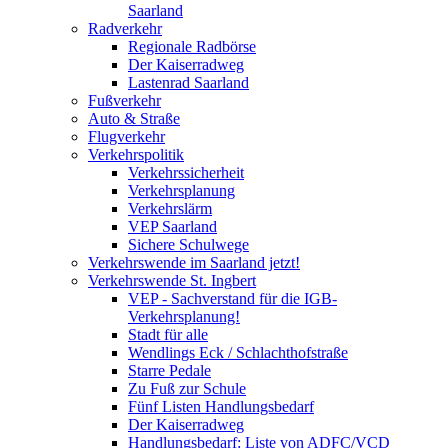
Saarland
Radverkehr
Regionale Radbörse
Der Kaiserradweg
Lastenrad Saarland
Fußverkehr
Auto & Straße
Flugverkehr
Verkehrspolitik
Verkehrssicherheit
Verkehrsplanung
Verkehrslärm
VEP Saarland
Sichere Schulwege
Verkehrswende im Saarland jetzt!
Verkehrswende St. Ingbert
VEP - Sachverstand für die IGB-
Verkehrsplanung!
Stadt für alle
Wendlings Eck / Schlachthofstraße
Starre Pedale
Zu Fuß zur Schule
Fünf Listen Handlungsbedarf
Der Kaiserradweg
Handlungsbedarf: Liste von ADFC/VCD