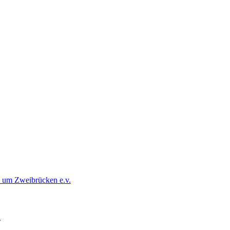
d um Zweibrücken e.v.
d