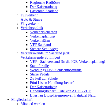
Regionale Radbörse
Der Kaiserradweg
Lastenrad Saarland
Fußverkehr
Auto & Straße
Flugverkehr
Verkehrspolitik
Verkehrssicherheit
Verkehrsplanung
Verkehrslärm
VEP Saarland
Sichere Schulwege
Verkehrswende im Saarland jetzt!
Verkehrswende St. Ingbert
VEP - Sachverstand für die IGB-Verkehrsplanung
Stadt für alle
Wendlings Eck / Schlachthofstraße
Starre Pedale
Zu Fuß zur Schule
Fünf Listen Handlungsbedarf
Der Kaiserradweg
Handlungsbedarf: Liste von ADFC/VCD
Bliesgau-Biosphärenreservat: Fahrtziel Natur
Mitgliedschaft
Mitglied werden