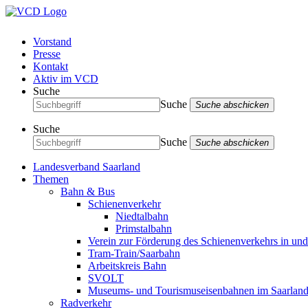
Vorstand
Presse
Kontakt
Aktiv im VCD
Suche
Suche
Suche abschicken
Suche
Suche
Suche abschicken
Landesverband Saarland
Themen
Bahn & Bus
Schienenverkehr
Niedtalbahn
Primstalbahn
Verein zur Förderung des Schienenverkehrs in un
Tram-Train/Saarbahn
Arbeitskreis Bahn
SVOLT
Museums- und Tourismuseisenbahnen im Saarlan
Radverkehr