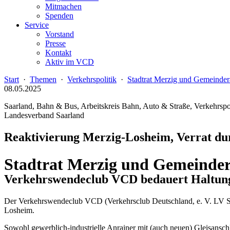
Mitmachen
Spenden
Service
Vorstand
Presse
Kontakt
Aktiv im VCD
Start
·
Themen
·
Verkehrspolitik
·
Stadtrat Merzig und Gemeinder
08.05.2025
Saarland, Bahn & Bus, Arbeitskreis Bahn, Auto & Straße, Verkehrspol
Landesverband Saarland
Reaktivierung Merzig-Losheim, Verrat 
Stadtrat Merzig und Gemeinder
Verkehrswendeclub VCD bedauert Haltung
Der Verkehrswendeclub VCD (Verkehrsclub Deutschland, e. V. LV Saa
Losheim.
Sowohl gewerblich-industrielle Anrainer mit (auch neuen) Gleisansc