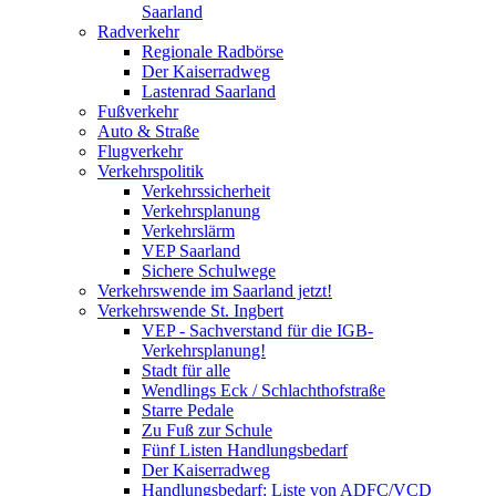
Saarland
Radverkehr
Regionale Radbörse
Der Kaiserradweg
Lastenrad Saarland
Fußverkehr
Auto & Straße
Flugverkehr
Verkehrspolitik
Verkehrssicherheit
Verkehrsplanung
Verkehrslärm
VEP Saarland
Sichere Schulwege
Verkehrswende im Saarland jetzt!
Verkehrswende St. Ingbert
VEP - Sachverstand für die IGB-
Verkehrsplanung!
Stadt für alle
Wendlings Eck / Schlachthofstraße
Starre Pedale
Zu Fuß zur Schule
Fünf Listen Handlungsbedarf
Der Kaiserradweg
Handlungsbedarf: Liste von ADFC/VCD