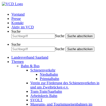
Vorstand
Presse
Kontakt
Aktiv im VCD
Suche
Suche
Suche abschicken
Suche
Suche
Suche abschicken
Landesverband Saarland
Themen
Bahn & Bus
Schienenverkehr
Niedtalbahn
Primstalbahn
Verein zur Förderung des Schienenverkehrs in
und um Zweibrücken e.v.
Tram-Train/Saarbahn
Arbeitskreis Bahn
SVOLT
Museums- und Tourismuseisenbahnen im