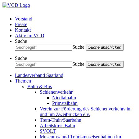
Vorstand
Presse
Kontakt
Aktiv im VCD
Suche
Suche
Suche abschicken
Suche
Suche
Suche abschicken
Landesverband Saarland
Themen
Bahn & Bus
Schienenverkehr
Niedtalbahn
Primstalbahn
Verein zur Förderung des Schienenverkehrs in
und um Zweibrücken e.v.
Tram-Train/Saarbahn
Arbeitskreis Bahn
SVOLT
Museums- und Tourismuseisenbahnen im