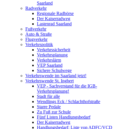
Saarland
Radverkehr
Regionale Radbörse
Der Kaiserradweg
Lastenrad Saarland
Fußverkehr
Auto & Straße
Flugverkehr
Verkehrspolitik
Verkehrssicherheit
Verkehrsplanung
Verkehrslärm
VEP Saarland
Sichere Schulwege
Verkehrswende im Saarland jetzt!
Verkehrswende St. Ingbert
VEP - Sachverstand für die IGB-
Verkehrsplanung!
Stadt für alle
Wendlings Eck / Schlachthofstraße
Starre Pedale
Zu Fuß zur Schule
Fünf Listen Handlungsbedarf
Der Kaiserradweg
Handlungsbedarf: Liste von ADFC/VCD