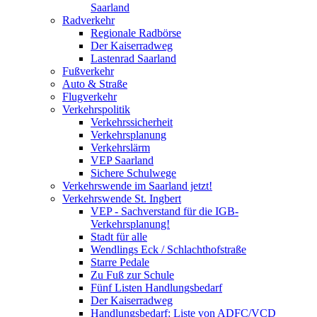
Saarland
Radverkehr
Regionale Radbörse
Der Kaiserradweg
Lastenrad Saarland
Fußverkehr
Auto & Straße
Flugverkehr
Verkehrspolitik
Verkehrssicherheit
Verkehrsplanung
Verkehrslärm
VEP Saarland
Sichere Schulwege
Verkehrswende im Saarland jetzt!
Verkehrswende St. Ingbert
VEP - Sachverstand für die IGB-
Verkehrsplanung!
Stadt für alle
Wendlings Eck / Schlachthofstraße
Starre Pedale
Zu Fuß zur Schule
Fünf Listen Handlungsbedarf
Der Kaiserradweg
Handlungsbedarf: Liste von ADFC/VCD