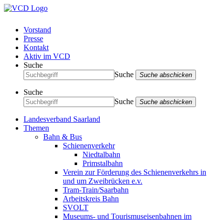
Vorstand
Presse
Kontakt
Aktiv im VCD
Suche
Suche
Suche abschicken
Suche
Suche
Suche abschicken
Landesverband Saarland
Themen
Bahn & Bus
Schienenverkehr
Niedtalbahn
Primstalbahn
Verein zur Förderung des Schienenverkehrs in
und um Zweibrücken e.v.
Tram-Train/Saarbahn
Arbeitskreis Bahn
SVOLT
Museums- und Tourismuseisenbahnen im