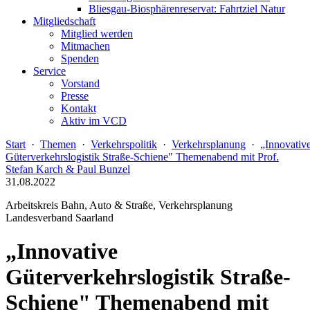
Bliesgau-Biosphärenreservat: Fahrtziel Natur
Mitgliedschaft
Mitglied werden
Mitmachen
Spenden
Service
Vorstand
Presse
Kontakt
Aktiv im VCD
Start
·
Themen
·
Verkehrspolitik
·
Verkehrsplanung
·
„Innovativ
Güterverkehrslogistik Straße-Schiene" Themenabend mit Prof.
Stefan Karch & Paul Bunzel
31.08.2022
Arbeitskreis Bahn, Auto & Straße, Verkehrsplanung
Landesverband Saarland
„Innovative
Güterverkehrslogistik Straße-
Schiene" Themenabend mit