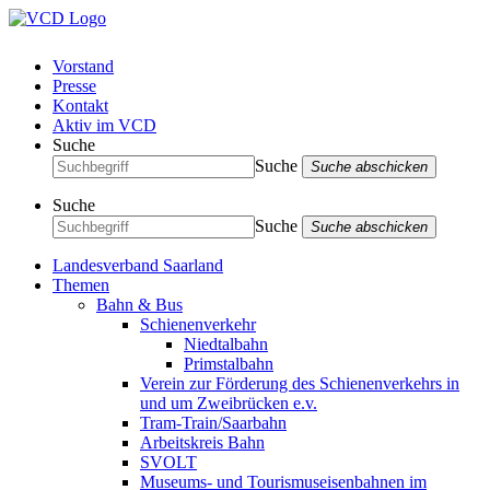
Vorstand
Presse
Kontakt
Aktiv im VCD
Suche
Suche
Suche abschicken
Suche
Suche
Suche abschicken
Landesverband Saarland
Themen
Bahn & Bus
Schienenverkehr
Niedtalbahn
Primstalbahn
Verein zur Förderung des Schienenverkehrs in
und um Zweibrücken e.v.
Tram-Train/Saarbahn
Arbeitskreis Bahn
SVOLT
Museums- und Tourismuseisenbahnen im