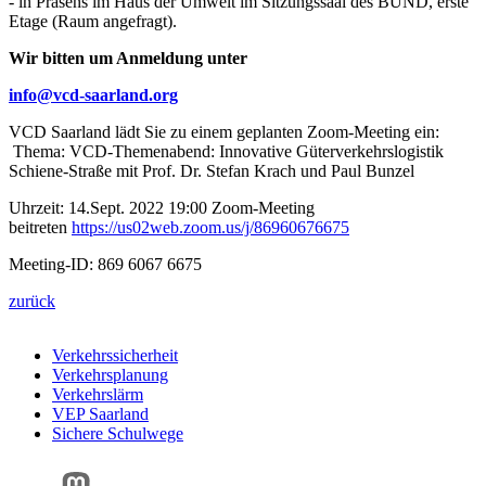
- in Präsens im Haus der Umwelt im Sitzungssaal des BUND, erste
Etage (Raum angefragt).
Wir bitten um Anmeldung unter
info@
vcd-saarland.org
VCD Saarland lädt Sie zu einem geplanten Zoom-Meeting ein:
Thema: VCD-Themenabend: Innovative Güterverkehrslogistik
Schiene-Straße mit Prof. Dr. Stefan Krach und Paul Bunzel
Uhrzeit: 14.Sept. 2022 19:00 Zoom-Meeting
beitreten
https://us02web.zoom.us/j/86960676675
Meeting-ID: 869 6067 6675
zurück
Verkehrssicherheit
Verkehrsplanung
Verkehrslärm
VEP Saarland
Sichere Schulwege