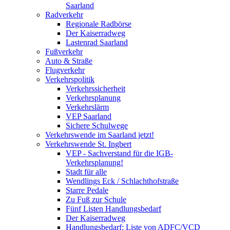
Saarland
Radverkehr
Regionale Radbörse
Der Kaiserradweg
Lastenrad Saarland
Fußverkehr
Auto & Straße
Flugverkehr
Verkehrspolitik
Verkehrssicherheit
Verkehrsplanung
Verkehrslärm
VEP Saarland
Sichere Schulwege
Verkehrswende im Saarland jetzt!
Verkehrswende St. Ingbert
VEP - Sachverstand für die IGB-
Verkehrsplanung!
Stadt für alle
Wendlings Eck / Schlachthofstraße
Starre Pedale
Zu Fuß zur Schule
Fünf Listen Handlungsbedarf
Der Kaiserradweg
Handlungsbedarf: Liste von ADFC/VCD