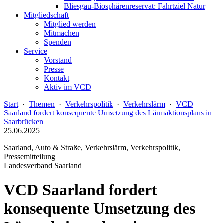
Bliesgau-Biosphärenreservat: Fahrtziel Natur
Mitgliedschaft
Mitglied werden
Mitmachen
Spenden
Service
Vorstand
Presse
Kontakt
Aktiv im VCD
Start
·
Themen
·
Verkehrspolitik
·
Verkehrslärm
·
VCD
Saarland fordert konsequente Umsetzung des Lärmaktionsplans in
Saarbrücken
25.06.2025
Saarland, Auto & Straße, Verkehrslärm, Verkehrspolitik,
Pressemitteilung
Landesverband Saarland
VCD Saarland fordert
konsequente Umsetzung des