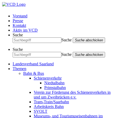
Vorstand
Presse
Kontakt
Aktiv im VCD
Suche
Suche
Suche abschicken
Suche
Suche
Suche abschicken
Landesverband Saarland
Themen
Bahn & Bus
Schienenverkehr
Niedtalbahn
Primstalbahn
Verein zur Förderung des Schienenverkehrs in
und um Zweibrücken e.v.
Tram-Train/Saarbahn
Arbeitskreis Bahn
SVOLT
Museums- und Tourismuseisenbahnen im