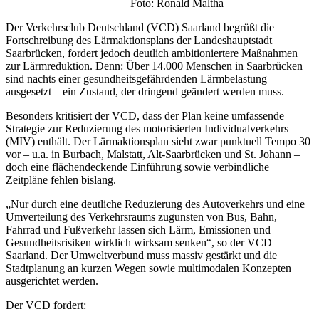
Foto: Ronald Maltha
Der Verkehrsclub Deutschland (VCD) Saarland begrüßt die
Fortschreibung des Lärmaktionsplans der Landeshauptstadt
Saarbrücken, fordert jedoch deutlich ambitioniertere Maßnahmen
zur Lärmreduktion. Denn: Über 14.000 Menschen in Saarbrücken
sind nachts einer gesundheitsgefährdenden Lärmbelastung
ausgesetzt – ein Zustand, der dringend geändert werden muss.
Besonders kritisiert der VCD, dass der Plan keine umfassende
Strategie zur Reduzierung des motorisierten Individualverkehrs
(MIV) enthält. Der Lärmaktionsplan sieht zwar punktuell Tempo 30
vor – u.a. in Burbach, Malstatt, Alt-Saarbrücken und St. Johann –
doch eine flächendeckende Einführung sowie verbindliche
Zeitpläne fehlen bislang.
„Nur durch eine deutliche Reduzierung des Autoverkehrs und eine
Umverteilung des Verkehrsraums zugunsten von Bus, Bahn,
Fahrrad und Fußverkehr lassen sich Lärm, Emissionen und
Gesundheitsrisiken wirklich wirksam senken“, so der VCD
Saarland. Der Umweltverbund muss massiv gestärkt und die
Stadtplanung an kurzen Wegen sowie multimodalen Konzepten
ausgerichtet werden.
Der VCD fordert: