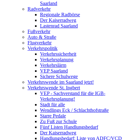
Saarland
Radverkehr
Regionale Radbörse
Der Kaiserradweg
Lastenrad Saarland
Fußverkehr
Auto & Straße
Flugverkehr
Verkehrspolitik
Verkehrssicherheit
Verkehrsplanung
Verkehrslärm
VEP Saarland
Sichere Schulwege
Verkehrswende im Saarland jetzt!
Verkehrswende St. Ingbert
VEP - Sachverstand für die IGB-
Verkehrsplanung!
Stadt für alle
Wendlings Eck / Schlachthofstraße
Starre Pedale
Zu Fuß zur Schule
Fünf Listen Handlungsbedarf
Der Kaiserradweg
Handlungsbedarf: Liste von ADFC/VCD