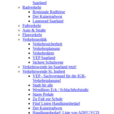
Saarland
Radverkehr
Regionale Radbörse
Der Kaiserradweg
Lastenrad Saarland
Fußverkehr
Auto & Straße
Flugverkehr
Verkehrspolitik
Verkehrssicherheit
Verkehrsplanung
Verkehrslärm
VEP Saarland
Sichere Schulwege
Verkehrswende im Saarland jetzt!
Verkehrswende St. Ingbert
VEP - Sachverstand für die IGB-
Verkehrsplanung!
Stadt für alle
Wendlings Eck / Schlachthofstraße
Starre Pedale
Zu Fuß zur Schule
Fünf Listen Handlungsbedarf
Der Kaiserradweg
Handlungsbedarf: Liste von ADFC/VCD