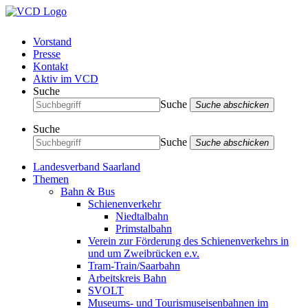
Vorstand
Presse
Kontakt
Aktiv im VCD
Suche
Suche
Suche abschicken
Suche
Suche
Suche abschicken
Landesverband Saarland
Themen
Bahn & Bus
Schienenverkehr
Niedtalbahn
Primstalbahn
Verein zur Förderung des Schienenverkehrs in
und um Zweibrücken e.v.
Tram-Train/Saarbahn
Arbeitskreis Bahn
SVOLT
Museums- und Tourismuseisenbahnen im