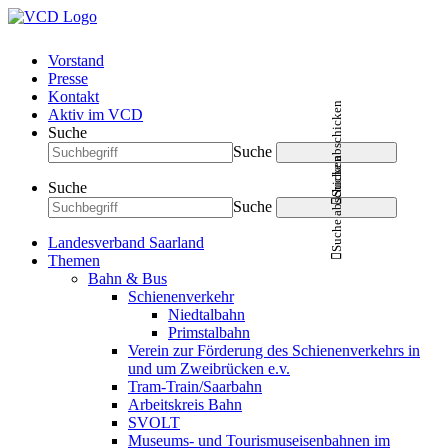
Vorstand
Presse
Kontakt
Suche abschicken
Aktiv im VCD
Suche
Suche
Suche abschicken
Suche
Suche
Landesverband Saarland
Themen
Bahn & Bus
Schienenverkehr
Niedtalbahn
Primstalbahn
Verein zur Förderung des Schienenverkehrs in
und um Zweibrücken e.v.
Tram-Train/Saarbahn
Arbeitskreis Bahn
SVOLT
Museums- und Tourismuseisenbahnen im