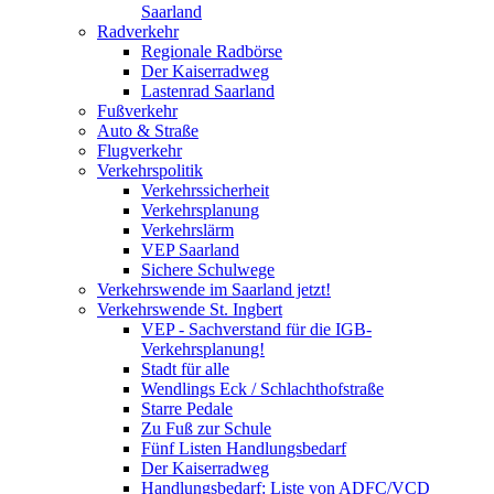
Saarland
Radverkehr
Regionale Radbörse
Der Kaiserradweg
Lastenrad Saarland
Fußverkehr
Auto & Straße
Flugverkehr
Verkehrspolitik
Verkehrssicherheit
Verkehrsplanung
Verkehrslärm
VEP Saarland
Sichere Schulwege
Verkehrswende im Saarland jetzt!
Verkehrswende St. Ingbert
VEP - Sachverstand für die IGB-
Verkehrsplanung!
Stadt für alle
Wendlings Eck / Schlachthofstraße
Starre Pedale
Zu Fuß zur Schule
Fünf Listen Handlungsbedarf
Der Kaiserradweg
Handlungsbedarf: Liste von ADFC/VCD