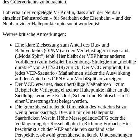
des Güterverkehrs zu betrachten.
Lob erhält der vorgelegte VEP dafür, dass auch der Neubau
einzelner Bahnstrecken – für Saarbahn oder Eisenbahn – und der
Neubau vieler Haltepunkte untersucht worden ist.
Weitere kritische Anmerkungen:
Eine klare Zielsetzung zum Anteil des Bus- und
Bahnverkehrs (ÖPNV) an den Verkehrsträgern insgesamt
(„ModalSplit“) fehlt. Hier bleibt der VEP hinter anderen
Vorbildern (zum Beispiel Luxemburgs Strategie zur „mobilité
durable“ von 2012/2018) zurück. Der VCD empfiehlt, für
jedes VEP-Szenario / Maßnahmen stärker die Auswirkung
auf den Anteil des ÖPNV am ModalSplit aufzuzeigen.
Der VCD erwartet, dass überfällige Maßnahmen – zum
Beispiel die Verlegung einzelner Haltepunkte näher an die
Siedlungskerne wie Ensdorf, Scheidt und Rentrisch – mit
einer Umsetzungsfrist belegt werden.
Die grenzüberschreitende Dimension des Verkehrs ist zu
wenig berücksichtigt. Dies gilt für den Haltepunkt
Saarbrücken West in Höhe Messegelände/DFG oder die
Verlängerung der Rosseltalbahn in Richtung Forbach. Hier
beschränkt sich der VEP auf die rein saarländische
Perspektive, obwohl grenzüberschreitende Untersuchungen