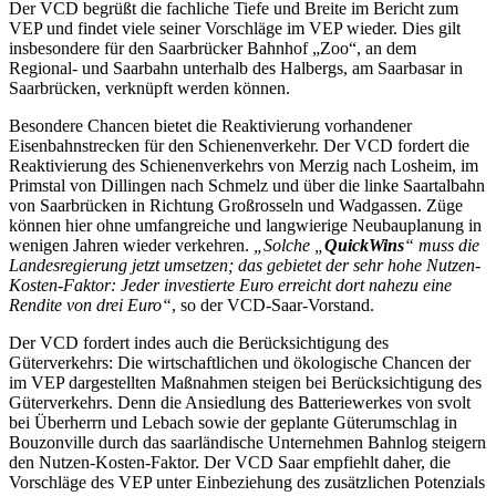
Der VCD begrüßt die fachliche Tiefe und Breite im Bericht zum
VEP und findet viele seiner Vorschläge im VEP wieder. Dies gilt
insbesondere für den Saarbrücker Bahnhof „Zoo“, an dem
Regional- und Saarbahn unterhalb des Halbergs, am Saarbasar in
Saarbrücken, verknüpft werden können.
Besondere Chancen bietet die Reaktivierung vorhandener
Eisenbahnstrecken für den Schienenverkehr. Der VCD fordert die
Reaktivierung des Schienenverkehrs von Merzig nach Losheim, im
Primstal von Dillingen nach Schmelz und über die linke Saartalbahn
von Saarbrücken in Richtung Großrosseln und Wadgassen. Züge
können hier ohne umfangreiche und langwierige Neubauplanung in
wenigen Jahren wieder verkehren.
„Solche „
QuickWins
“ muss die
Landesregierung jetzt umsetzen; das gebietet der sehr hohe Nutzen-
Kosten-Faktor: Jeder investierte Euro erreicht dort nahezu eine
Rendite von drei Euro“
, so der VCD-Saar-Vorstand.
Der VCD fordert indes auch die Berücksichtigung des
Güterverkehrs: Die wirtschaftlichen und ökologische Chancen der
im VEP dargestellten Maßnahmen steigen bei Berücksichtigung des
Güterverkehrs. Denn die Ansiedlung des Batteriewerkes von svolt
bei Überherrn und Lebach sowie der geplante Güterumschlag in
Bouzonville durch das saarländische Unternehmen Bahnlog steigern
den Nutzen-Kosten-Faktor. Der VCD Saar empfiehlt daher, die
Vorschläge des VEP unter Einbeziehung des zusätzlichen Potenzials