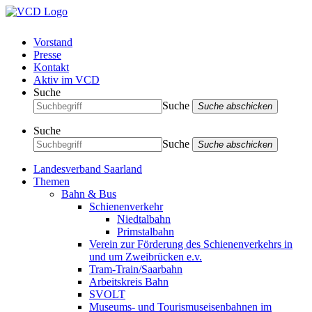
Vorstand
Presse
Kontakt
Aktiv im VCD
Suche
Suche
Suche abschicken
Suche
Suche
Suche abschicken
Landesverband Saarland
Themen
Bahn & Bus
Schienenverkehr
Niedtalbahn
Primstalbahn
Verein zur Förderung des Schienenverkehrs in
und um Zweibrücken e.v.
Tram-Train/Saarbahn
Arbeitskreis Bahn
SVOLT
Museums- und Tourismuseisenbahnen im