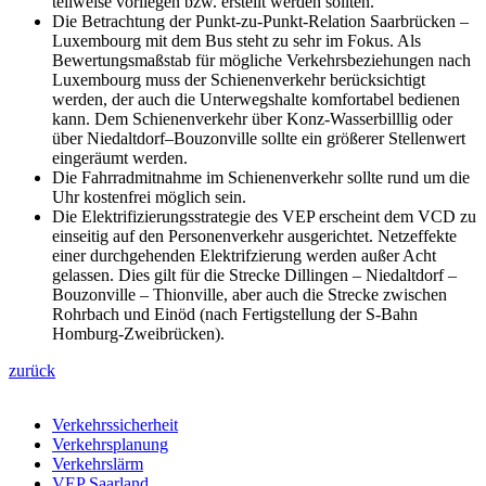
teilweise vorliegen bzw. erstellt werden sollten.
Die Betrachtung der Punkt-zu-Punkt-Relation Saarbrücken –
Luxembourg mit dem Bus steht zu sehr im Fokus. Als
Bewertungsmaßstab für mögliche Verkehrsbeziehungen nach
Luxembourg muss der Schienenverkehr berücksichtigt
werden, der auch die Unterwegshalte komfortabel bedienen
kann. Dem Schienenverkehr über Konz-Wasserbilllig oder
über Niedaltdorf–Bouzonville sollte ein größerer Stellenwert
eingeräumt werden.
Die Fahrradmitnahme im Schienenverkehr sollte rund um die
Uhr kostenfrei möglich sein.
Die Elektrifizierungsstrategie des VEP erscheint dem VCD zu
einseitig auf den Personenverkehr ausgerichtet. Netzeffekte
einer durchgehenden Elektrifzierung werden außer Acht
gelassen. Dies gilt für die Strecke Dillingen – Niedaltdorf –
Bouzonville – Thionville, aber auch die Strecke zwischen
Rohrbach und Einöd (nach Fertigstellung der S-Bahn
Homburg-Zweibrücken).
zurück
Verkehrssicherheit
Verkehrsplanung
Verkehrslärm
VEP Saarland