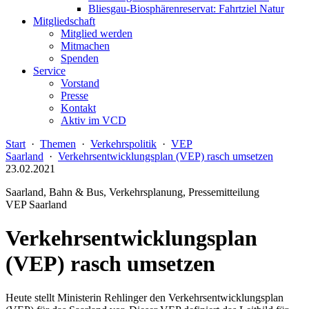
Bliesgau-Biosphärenreservat: Fahrtziel Natur
Mitgliedschaft
Mitglied werden
Mitmachen
Spenden
Service
Vorstand
Presse
Kontakt
Aktiv im VCD
Start
·
Themen
·
Verkehrspolitik
·
VEP
Saarland
·
Verkehrsentwicklungsplan (VEP) rasch umsetzen
23.02.2021
Saarland, Bahn & Bus, Verkehrsplanung, Pressemitteilung
VEP Saarland
Verkehrsentwicklungsplan
(VEP) rasch umsetzen
Heute stellt Ministerin Rehlinger den Verkehrsentwicklungsplan