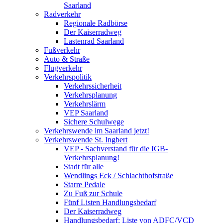
Saarland
Radverkehr
Regionale Radbörse
Der Kaiserradweg
Lastenrad Saarland
Fußverkehr
Auto & Straße
Flugverkehr
Verkehrspolitik
Verkehrssicherheit
Verkehrsplanung
Verkehrslärm
VEP Saarland
Sichere Schulwege
Verkehrswende im Saarland jetzt!
Verkehrswende St. Ingbert
VEP - Sachverstand für die IGB-
Verkehrsplanung!
Stadt für alle
Wendlings Eck / Schlachthofstraße
Starre Pedale
Zu Fuß zur Schule
Fünf Listen Handlungsbedarf
Der Kaiserradweg
Handlungsbedarf: Liste von ADFC/VCD