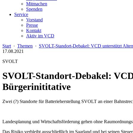
Mitmachen
Spenden
Service
Vorstand
Presse
Kontakt
Aktiv im VCD
Start
·
Themen
·
SVOLT-Standort-Debakel: VCD unterstützt Alter
17.08.2021
SVOLT
SVOLT-Standort-Debakel: VCD 
Bürgerinititative
Zwei (?) Standorte für Batterieherstellung SVOLT an einer Bahnstr
Landesplanung und Wirtschaftsförderung gehen ohne Raumordnungsv
Das Risiko verbleibt ausschließlich im Saarland und bei seinen Steuer