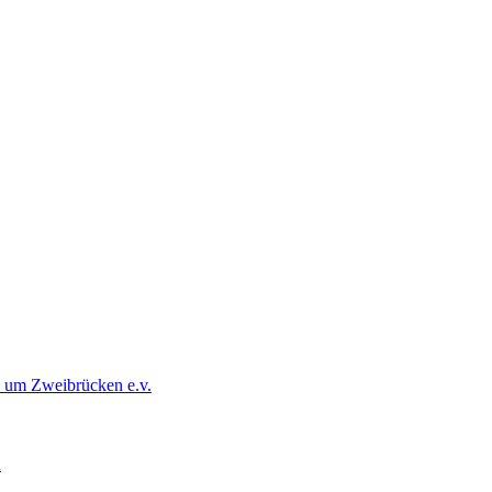
d um Zweibrücken e.v.
d