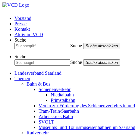
Vorstand
Presse
Kontakt
Aktiv im VCD
Suche
Suche
Suche abschicken
Suche
Suche
Suche abschicken
Landesverband Saarland
Themen
Bahn & Bus
Schienenverkehr
Niedtalbahn
Primstalbahn
Verein zur Förderung des Schienenverkehrs in un
Tram-Train/Saarbahn
Arbeitskreis Bahn
SVOLT
Museums- und Tourismuseisenbahnen im Saarlan
Radverkehr