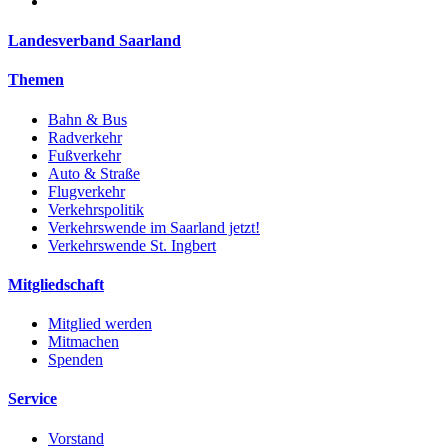
Landesverband Saarland
Themen
Bahn & Bus
Radverkehr
Fußverkehr
Auto & Straße
Flugverkehr
Verkehrspolitik
Verkehrswende im Saarland jetzt!
Verkehrswende St. Ingbert
Mitgliedschaft
Mitglied werden
Mitmachen
Spenden
Service
Vorstand