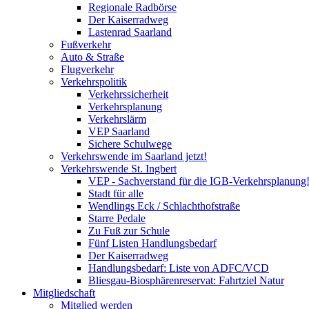
Regionale Radbörse
Der Kaiserradweg
Lastenrad Saarland
Fußverkehr
Auto & Straße
Flugverkehr
Verkehrspolitik
Verkehrssicherheit
Verkehrsplanung
Verkehrslärm
VEP Saarland
Sichere Schulwege
Verkehrswende im Saarland jetzt!
Verkehrswende St. Ingbert
VEP - Sachverstand für die IGB-Verkehrsplanung
Stadt für alle
Wendlings Eck / Schlachthofstraße
Starre Pedale
Zu Fuß zur Schule
Fünf Listen Handlungsbedarf
Der Kaiserradweg
Handlungsbedarf: Liste von ADFC/VCD
Bliesgau-Biosphärenreservat: Fahrtziel Natur
Mitgliedschaft
Mitglied werden