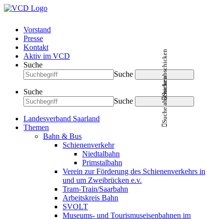
Vorstand
Presse
Kontakt
Suche abschicken
Aktiv im VCD
Suche
Suche
Suche abschicken
Suche
Suche
Landesverband Saarland
Themen
Bahn & Bus
Schienenverkehr
Niedtalbahn
Primstalbahn
Verein zur Förderung des Schienenverkehrs in
und um Zweibrücken e.v.
Tram-Train/Saarbahn
Arbeitskreis Bahn
SVOLT
Museums- und Tourismuseisenbahnen im