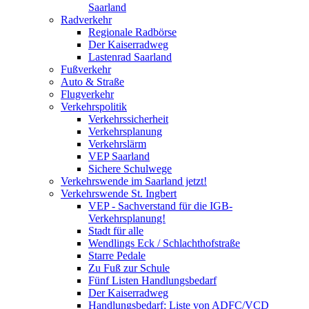
Saarland
Radverkehr
Regionale Radbörse
Der Kaiserradweg
Lastenrad Saarland
Fußverkehr
Auto & Straße
Flugverkehr
Verkehrspolitik
Verkehrssicherheit
Verkehrsplanung
Verkehrslärm
VEP Saarland
Sichere Schulwege
Verkehrswende im Saarland jetzt!
Verkehrswende St. Ingbert
VEP - Sachverstand für die IGB-
Verkehrsplanung!
Stadt für alle
Wendlings Eck / Schlachthofstraße
Starre Pedale
Zu Fuß zur Schule
Fünf Listen Handlungsbedarf
Der Kaiserradweg
Handlungsbedarf: Liste von ADFC/VCD