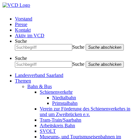
Vorstand
Presse
Kontakt
Aktiv im VCD
Suche
Suche
Suche abschicken
Suche
Suche
Suche abschicken
Landesverband Saarland
Themen
Bahn & Bus
Schienenverkehr
Niedtalbahn
Primstalbahn
Verein zur Förderung des Schienenverkehrs in
und um Zweibrücken e.v.
Tram-Train/Saarbahn
Arbeitskreis Bahn
SVOLT
Museums- und Tourismuseisenbahnen im