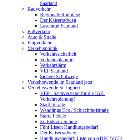
Saarland
Radverkehr
Regionale Radbörse
Der Kaiserradweg
Lastenrad Saarland
Fußverkehr
Auto & Straße
Flugverkehr
Verkehrspolitik
Verkehrssicherheit
Verkehrsplanung
Verkehrslärm
VEP Saarland
Sichere Schulwege
Verkehrswende im Saarland jetzt!
Verkehrswende St. Ingbert
VEP - Sachverstand für die IGB-
Verkehrsplanung!
Stadt für alle
Wendlings Eck / Schlachthofstraße
Starre Pedale
Zu Fuß zur Schule
Fünf Listen Handlungsbedarf
Der Kaiserradweg
Handlungsbedarf: Liste von ADFC/VCD