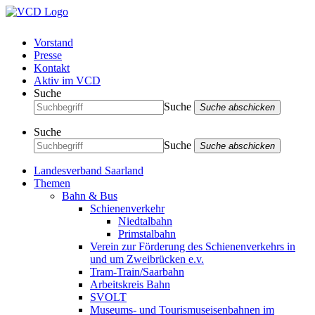
Vorstand
Presse
Kontakt
Aktiv im VCD
Suche
Suche
Suche abschicken
Suche
Suche
Suche abschicken
Landesverband Saarland
Themen
Bahn & Bus
Schienenverkehr
Niedtalbahn
Primstalbahn
Verein zur Förderung des Schienenverkehrs in
und um Zweibrücken e.v.
Tram-Train/Saarbahn
Arbeitskreis Bahn
SVOLT
Museums- und Tourismuseisenbahnen im