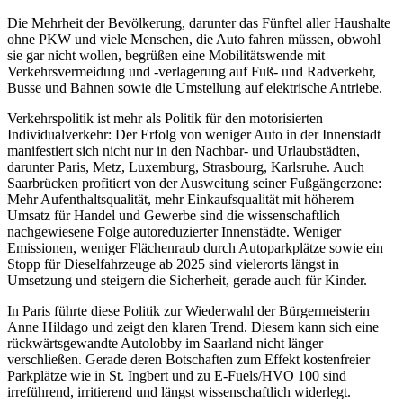
Die Mehrheit der Bevölkerung, darunter das Fünftel aller Haushalte
ohne PKW und viele Menschen, die Auto fahren müssen, obwohl
sie gar nicht wollen, begrüßen eine Mobilitätswende mit
Verkehrsvermeidung und -verlagerung auf Fuß- und Radverkehr,
Busse und Bahnen sowie die Umstellung auf elektrische Antriebe.
Verkehrspolitik ist mehr als Politik für den motorisierten
Individualverkehr: Der Erfolg von weniger Auto in der Innenstadt
manifestiert sich nicht nur in den Nachbar- und Urlaubstädten,
darunter Paris, Metz, Luxemburg, Strasbourg, Karlsruhe. Auch
Saarbrücken profitiert von der Ausweitung seiner Fußgängerzone:
Mehr Aufenthaltsqualität, mehr Einkaufsqualität mit höherem
Umsatz für Handel und Gewerbe sind die wissenschaftlich
nachgewiesene Folge autoreduzierter Innenstädte. Weniger
Emissionen, weniger Flächenraub durch Autoparkplätze sowie ein
Stopp für Dieselfahrzeuge ab 2025 sind vielerorts längst in
Umsetzung und steigern die Sicherheit, gerade auch für Kinder.
In Paris führte diese Politik zur Wiederwahl der Bürgermeisterin
Anne Hildago und zeigt den klaren Trend. Diesem kann sich eine
rückwärtsgewandte Autolobby im Saarland nicht länger
verschließen. Gerade deren Botschaften zum Effekt kostenfreier
Parkplätze wie in St. Ingbert und zu E-Fuels/HVO 100 sind
irreführend, irritierend und längst wissenschaftlich widerlegt.