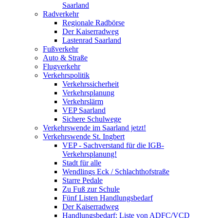
Saarland
Radverkehr
Regionale Radbörse
Der Kaiserradweg
Lastenrad Saarland
Fußverkehr
Auto & Straße
Flugverkehr
Verkehrspolitik
Verkehrssicherheit
Verkehrsplanung
Verkehrslärm
VEP Saarland
Sichere Schulwege
Verkehrswende im Saarland jetzt!
Verkehrswende St. Ingbert
VEP - Sachverstand für die IGB-
Verkehrsplanung!
Stadt für alle
Wendlings Eck / Schlachthofstraße
Starre Pedale
Zu Fuß zur Schule
Fünf Listen Handlungsbedarf
Der Kaiserradweg
Handlungsbedarf: Liste von ADFC/VCD