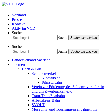
Vorstand
Presse
Kontakt
Aktiv im VCD
Suche
Suche
Suche abschicken
Suche
Suche
Suche abschicken
Landesverband Saarland
Themen
Bahn & Bus
Schienenverkehr
Niedtalbahn
Primstalbahn
Verein zur Förderung des Schienenverkehrs in
und um Zweibrücken e.v.
Tram-Train/Saarbahn
Arbeitskreis Bahn
SVOLT
Museums- und Tourismuseisenbahnen im