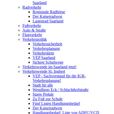
Saarland
Radverkehr
Regionale Radbörse
Der Kaiserradweg
Lastenrad Saarland
Fußverkehr
Auto & Straße
Flugverkehr
Verkehrspolitik
Verkehrssicherheit
Verkehrsplanung
Verkehrslärm
VEP Saarland
Sichere Schulwege
Verkehrswende im Saarland jetzt!
Verkehrswende St. Ingbert
VEP - Sachverstand für die IGB-
Verkehrsplanung!
Stadt für alle
Wendlings Eck / Schlachthofstraße
Starre Pedale
Zu Fuß zur Schule
Fünf Listen Handlungsbedarf
Der Kaiserradweg
Handlungsbedarf: Liste von ADFC/VCD