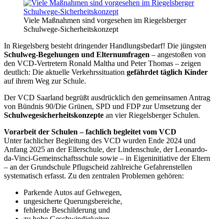
Viele Maßnahmen sind vorgesehen im Riegelsberger
Schulwege-Sicherheitskonzept
In Riegelsberg besteht dringender Handlungsbedarf! Die jüngsten
Schulweg-Begehungen und Elternumfragen
– angestoßen von
den VCD-Vertretern Ronald Maltha und Peter Thomas – zeigen
deutlich: Die aktuelle Verkehrssituation
gefährdet täglich Kinder
auf ihrem Weg zur Schule.
Der VCD Saarland begrüßt ausdrücklich den gemeinsamen Antrag
von Bündnis 90/Die Grünen, SPD und FDP zur Umsetzung der
Schulwegesicherheitskonzepte
an vier Riegelsberger Schulen.
Vorarbeit der Schulen – fachlich begleitet vom VCD
Unter fachlicher Begleitung des VCD wurden Ende 2024 und
Anfang 2025 an der Ellerschule, der Lindenschule, der Leonardo-
da-Vinci-Gemeinschaftsschule sowie – in Eigeninitiative der Eltern
– an der Grundschule Pflugscheid zahlreiche Gefahrenstellen
systematisch erfasst. Zu den zentralen Problemen gehören:
Parkende Autos auf Gehwegen,
ungesicherte Querungsbereiche,
fehlende Beschilderung und
zu hohe Geschwindigkeiten