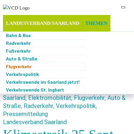
LANDESVERBAND SAARLAND
THEMEN
Bahn & Bus
MITGLIEDSCHAFT
SERVICE
Radverkehr
Fußverkehr
Auto & Straße
Flugverkehr
Start
·
Themen
·
Flugverkehr
·
Klimastreik 25.Sept 20: Saarländische Verkehrspolitik
ohne Orientierung an nationalen und globalen Zielen
Verkehrspolitik
Verkehrswende im Saarland jetzt!
Verkehrswende St. Ingbert
25.09.2020
Saarland, Elektromobilität, Flugverkehr, Auto &
Straße, Radverkehr, Verkehrspolitik,
Pressemitteilung
Landesverband Saarland