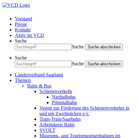
Vorstand
Presse
Kontakt
Aktiv im VCD
Suche
Suche
Suche abschicken
Suche
Suche
Suche abschicken
Landesverband Saarland
Themen
Bahn & Bus
Schienenverkehr
Niedtalbahn
Primstalbahn
Verein zur Förderung des Schienenverkehrs in
und um Zweibrücken e.v.
Tram-Train/Saarbahn
Arbeitskreis Bahn
SVOLT
Museums- und Tourismuseisenbahnen im