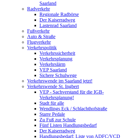
Saarland
Radverkehr
Regionale Radbörse
Der Kaiserradweg
Lastenrad Saarland
Fußverkehr
Auto & Straße
Flugverkehr
Verkehrspolitik
Verkehrssicherheit
Verkehrsplanung
Verkehrslärm
VEP Saarland
Sichere Schulwege
Verkehrswende im Saarland jetzt!
Verkehrswende St. Ingbert
VEP - Sachverstand für die IGB-
Verkehrsplanung!
Stadt für alle
Wendlings Eck / Schlachthofstraße
Starre Pedale
Zu Fuß zur Schule
Fünf Listen Handlungsbedarf
Der Kaiserradweg
Handlungsbedarf: Liste von ADFC/VCD