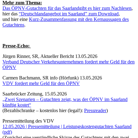
Mehr zum Thema:
Das ÖPNV-Gutachten für das Saarlandgibt es hier zum Nachlesen
,
hier das
“Deutschlandangebot im Saarland” zum Download
,
und hier eine
Kurz-Zusammenfassung mit den Kernaussagen des
Gutachtens
.
Presse-Echo:
Jürgen Rinner, SR, Aktueller Bericht 13.05.2026
Verband Deutscher Verkehrsunternehmen fordert mehr Geld für den
ÖPNV
Carmen Bachmann, SR info (Hörfunk) 13.05.2026
VDV fordert mehr Geld für den ÖPNV
Saarbrücker Zeitung, 15.05.2026
„Zwei Szenarien – Gutachten zeigt, was der ÖPNV im Saarland
künftig kostet“
(Bezahlschranke – kostenlos hier (legal!):
Pressreader
)
Pressemitteilung des VDV
12.05.2026 | Pressemitteilung | Leistungskostengutachten Saarland
(pdf)
(Zunächst eine verständliche Skizze des Gutachtens mit den zwei