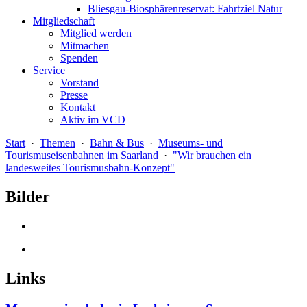
Bliesgau-Biosphärenreservat: Fahrtziel Natur
Mitgliedschaft
Mitglied werden
Mitmachen
Spenden
Service
Vorstand
Presse
Kontakt
Aktiv im VCD
Start
·
Themen
·
Bahn & Bus
·
Museums- und
Tourismuseisenbahnen im Saarland
·
"Wir brauchen ein
landesweites Tourismusbahn-Konzept"
Bilder
Links