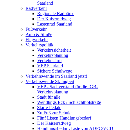
Saarland
Radverkehr
Regionale Radbörse
Der Kaiserradweg
Lastenrad Saarland
Fußverkehr
Auto & Straße
Flugverkehr
Verkehrspolitik
Verkehrssicherheit
Verkehrsplanung
Verkehrslärm
VEP Saarland
Sichere Schulwege
Verkehrswende im Saarland jetzt!
Verkehrswende St. Ingbert
VEP - Sachverstand für die IGB-
Verkehrsplanung!
Stadt für alle
Wendlings Eck / Schlachthofstraße
Starre Pedale
Zu Fuß zur Schule
Fünf Listen Handlungsbedarf
Der Kaiserradweg
Handlungsbedarf: Liste von ADFC/VCD