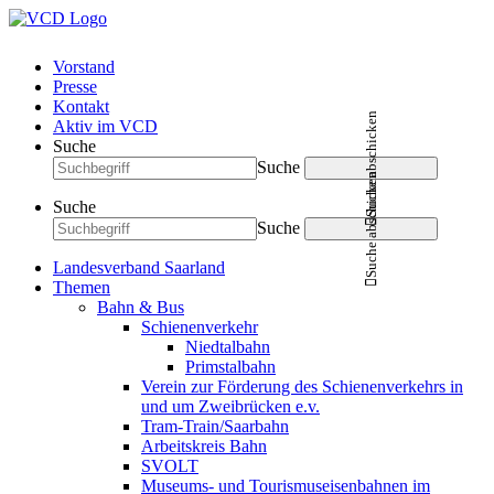
Vorstand
Presse
Kontakt
Suche abschicken
Aktiv im VCD
Suche
Suche
Suche abschicken
Suche
Suche
Landesverband Saarland
Themen
Bahn & Bus
Schienenverkehr
Niedtalbahn
Primstalbahn
Verein zur Förderung des Schienenverkehrs in
und um Zweibrücken e.v.
Tram-Train/Saarbahn
Arbeitskreis Bahn
SVOLT
Museums- und Tourismuseisenbahnen im