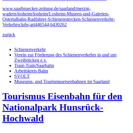
www.saarbruecker-zeitung.de/saarland/merzig-
wadern/losheim/losheim/Losheim-Museen-und-Galerien-
Ostertalbahn-Radfahrer-Schienenstrecken-Schienenverkehr-
Verkehrsclubs;art446544,6430262
zurück
Schienenverkehr
Verein zur Förderung des Schienenverkehrs in und um
Zweibrücken e.v.
Tram-Train/Saarbahn
Arbeitskreis Bahn
SVOLT
Museums- und Tourismuseisenbahnen im Saarland
Tourismus Eisenbahn für den
Nationalpark Hunsrück-
Hochwald