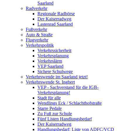
Saarland
Radverkehr
Regionale Radbörse
Der Kaiserradweg
Lastenrad Saarland
Fußverkehr
Auto & Straße
Flugverkehr
Verkehrspolitik
Verkehrssicherheit
Verkehrsplanung
Verkehrslärm
VEP Saarland
Sichere Schulwege
Verkehrswende im Saarland jetzt!
Verkehrswende St. Ingbert
VEP - Sachverstand für die IGB-
Verkehrsplanung!
Stadt für alle
Wendlings Eck / Schlachthofstraße
Starre Pedale
Zu Fuß zur Schule
Fünf Listen Handlungsbedarf
Der Kaiserradweg
Handlungsbedarf: Liste von ADFC/VCD