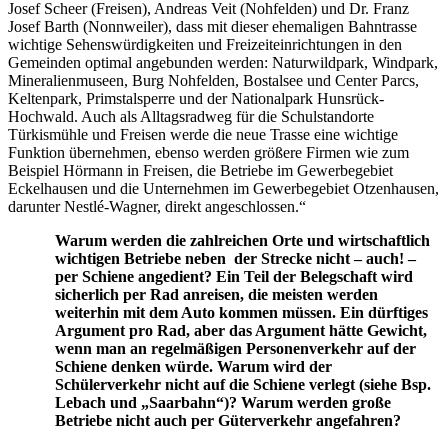
Josef Scheer (Freisen), Andreas Veit (Nohfelden) und Dr. Franz
Josef Barth (Nonnweiler), dass mit dieser ehemaligen Bahntrasse
wichtige Sehenswürdigkeiten und Freizeiteinrichtungen in den
Gemeinden optimal angebunden werden: Naturwildpark, Windpark,
Mineralienmuseen, Burg Nohfelden, Bostalsee und Center Parcs,
Keltenpark, Primstalsperre und der Nationalpark Hunsrück-
Hochwald. Auch als Alltagsradweg für die Schulstandorte
Türkismühle und Freisen werde die neue Trasse eine wichtige
Funktion übernehmen, ebenso werden größere Firmen wie zum
Beispiel Hörmann in Freisen, die Betriebe im Gewerbegebiet
Eckelhausen und die Unternehmen im Gewerbegebiet Otzenhausen,
darunter Nestlé-Wagner, direkt angeschlossen.“
Warum werden die zahlreichen Orte und wirtschaftlich
wichtigen Betriebe neben der Strecke nicht – auch! –
per Schiene angedient? Ein Teil der Belegschaft wird
sicherlich per Rad anreisen, die meisten werden
weiterhin mit dem Auto kommen müssen. Ein dürftiges
Argument pro Rad, aber das Argument hätte Gewicht,
wenn man an regelmäßigen Personenverkehr auf der
Schiene denken würde. Warum wird der
Schülerverkehr nicht auf die Schiene verlegt (siehe Bsp.
Lebach und „Saarbahn“)? Warum werden große
Betriebe nicht auch per Güterverkehr angefahren?