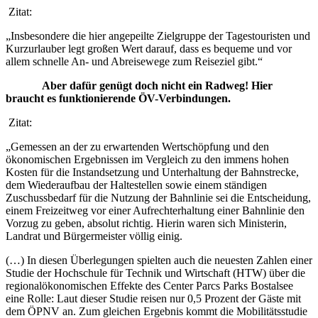
Zitat:
„Insbesondere die hier angepeilte Zielgruppe der Tagestouristen und
Kurzurlauber legt großen Wert darauf, dass es bequeme und vor
allem schnelle An- und Abreisewege zum Reiseziel gibt.“
Aber dafür genügt doch nicht ein Radweg! Hier
braucht es funktionierende ÖV-Verbindungen.
Zitat:
„Gemessen an der zu erwartenden Wertschöpfung und den
ökonomischen Ergebnissen im Vergleich zu den immens hohen
Kosten für die Instandsetzung und Unterhaltung der Bahnstrecke,
dem Wiederaufbau der Haltestellen sowie einem ständigen
Zuschussbedarf für die Nutzung der Bahnlinie sei die Entscheidung,
einem Freizeitweg vor einer Aufrechterhaltung einer Bahnlinie den
Vorzug zu geben, absolut richtig. Hierin waren sich Ministerin,
Landrat und Bürgermeister völlig einig.
(…) In diesen Überlegungen spielten auch die neuesten Zahlen einer
Studie der Hochschule für Technik und Wirtschaft (HTW) über die
regionalökonomischen Effekte des Center Parcs Parks Bostalsee
eine Rolle: Laut dieser Studie reisen nur 0,5 Prozent der Gäste mit
dem ÖPNV an. Zum gleichen Ergebnis kommt die Mobilitätsstudie