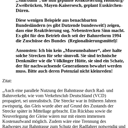
„Saarbahn“, die nun geplante Reaktivierung Homburg-
Zweibrücken, Mayen-Kaisersesch, geplant Euskirchen-
Düren.
Diese wenigen Beispiele aus benachbarten
Bundesländern (es gibt Dutzende bundesweit!) zeigen,
dass eine Reaktivierung sog. Nebenstrecken Sinn macht.
Es gibt für den Betrieb doch seit der Bahnreform 1994
die Zuschüsse des Bundes (Regionalisierungsmittel)!
Ansonsten: Ich bin kein „Museumsbahner“, aber halte
solche Strecken für sehr sinnvoll. Sie sind technische
Denkmäler wie die Völklinger Hütte, sie sind ein Schatz,
der für nachwachsende Generationen bewahrt werden
muss. Bitte auch deren Potenzial nicht kleinreden!
Zitat:
„Auch eine parallele Nutzung der Bahntrasse durch Rad- und
Bahnverkehr, wie vom Verkehrsclub Deutschland (VCD)
propagiert, sei unrealistisch. Die Strecke war in früheren Jahren
zweispurig, das Gleis wurde aber auf Grund des Zustands der
Strecke später in Mittellage gebracht. Ein Rückbau sowie die
Neuverlegung der Gleise wären nur mit einem immensen
Kostenaufwand möglich. Zudem wäre eine Trennung des
Radweges zur Bahntrasse zum Schutz der Radfahrer notwendig und