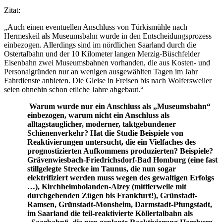
Zitat:
„Auch einen eventuellen Anschluss von Türkismühle nach
Hermeskeil als Museumsbahn wurde in den Entscheidungsprozess
einbezogen. Allerdings sind im nördlichen Saarland durch die
Ostertalbahn und der 10 Kilometer langen Merzig-Büschfelder
Eisenbahn zwei Museumsbahnen vorhanden, die aus Kosten- und
Personalgründen nur an wenigen ausgewählten Tagen im Jahr
Fahrdienste anbieten. Die Gleise in Freisen bis nach Wolfersweiler
seien ohnehin schon etliche Jahre abgebaut.“
Warum wurde nur ein Anschluss als „Museumsbahn“
einbezogen, warum nicht ein Anschluss als
alltagstauglicher, moderner, taktgebundener
Schienenverkehr? Hat die Studie Beispiele von
Reaktivierungen untersucht, die ein Vielfaches des
prognostizierten Aufkommens produzierten? Beispiele?
Grävenwiesbach-Friedrichsdorf-Bad Homburg (eine fast
stillgelegte Strecke im Taunus, die nun sogar
elektrifiziert werden muss wegen des gewaltigen Erfolgs
…), Kirchheimbolanden-Alzey (mittlerweile mit
durchgehenden Zügen bis Frankfurt!), Grünstadt-
Ramsen, Grünstadt-Monsheim, Darmstadt-Pfungstadt,
im Saarland die teil-reaktivierte Köllertalbahn als