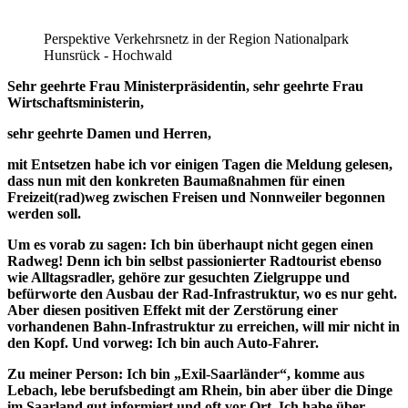
Perspektive Verkehrsnetz in der Region Nationalpark
Hunsrück - Hochwald
Sehr geehrte Frau Ministerpräsidentin, sehr geehrte Frau
Wirtschaftsministerin,
sehr geehrte Damen und Herren,
mit Entsetzen habe ich vor einigen Tagen die Meldung gelesen,
dass nun mit den konkreten Baumaßnahmen für einen
Freizeit(rad)weg zwischen Freisen und Nonnweiler begonnen
werden soll.
Um es vorab zu sagen: Ich bin überhaupt nicht gegen einen
Radweg! Denn ich bin selbst passionierter Radtourist ebenso
wie Alltagsradler, gehöre zur gesuchten Zielgruppe und
befürworte den Ausbau der Rad-Infrastruktur, wo es nur geht.
Aber diesen positiven Effekt mit der Zerstörung einer
vorhandenen Bahn-Infrastruktur zu erreichen, will mir nicht in
den Kopf. Und vorweg: Ich bin auch Auto-Fahrer.
Zu meiner Person: Ich bin „Exil-Saarländer“, komme aus
Lebach, lebe berufsbedingt am Rhein, bin aber über die Dinge
im Saarland gut informiert und oft vor Ort. Ich habe über