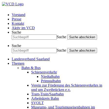
Vorstand
Presse
Kontakt
Aktiv im VCD
Suche
Suche
Suche abschicken
Suche
Suche
Suche abschicken
Landesverband Saarland
Themen
Bahn & Bus
Schienenverkehr
Niedtalbahn
Primstalbahn
Verein zur Förderung des Schienenverkehrs in
und um Zweibrücken e.v.
Tram-Train/Saarbahn
Arbeitskreis Bahn
SVOLT
Museums- und Tourismuseisenbahnen im