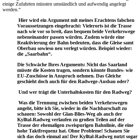
einige Zufahrten müssten umständlich und aufwendig angelegt
werden.“
Hier wird ein Argument mit meines Erachtens falschen
Voraussetzungen eingebracht: Vielerorts ist die Trasse
nach wie vor so breit, dass bequem beide Verkehrswege
nebeneinander passen würden. Zudem würde eine
Reaktivierung der Bahn bedeuten, dass die Gleise samt
Oberbau sowieso neu verlegt würden. Beispiel wieder:
die „Saarbahn“.
Die Schwäche Ihres Arguments: Nicht das Saarland
müsste die Kosten tragen, sondern könnte Bundes- wie
EU-Zuschüsse in Anspruch nehmen. Das Gleiche
geschieht doch auch für den Radwege-Ausbau oder?
Und wer trägt die Unterhaltskosten für den Radweg?
Was die Trennung zwischen beiden Verkehrswegen
angeht, bitte ich Sie, wieder in die Nachbarschaft zu
schauen: Sowohl der Glan-Blies-Weg als auch der
Kylltal-Radweg verlaufen zu großen Teilen auf der
Trasse der ehemaligen zweispurigen Bahnlinie, die eine
hohe Taktfrequenz hat. Ohne Probleme! Schauen Sie
sich das doch einmal an! Der Kylltal-Radweg nutzt sogar