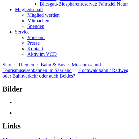
Bliesgau-Biosphärenreservat: Fahrtziel Natur
Mitgliedschaft
Mitglied werden
Mitmachen
Spenden
Service
Vorstand
Presse
Kontakt
Aktiv im VCD
Start
·
Themen
·
Bahn & Bus
·
Museums- und
Tourismuseisenbahnen im Saarland
·
Hochwaldbahn / Radweg
oder Bahnverkehr oder auch Beides?
Bilder
Links