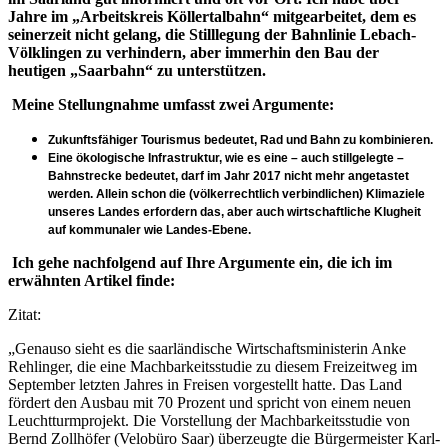
Jahre im „Arbeitskreis Köllertalbahn“ mitgearbeitet, dem es
seinerzeit nicht gelang, die Stilllegung der Bahnlinie Lebach-
Völklingen zu verhindern, aber immerhin den Bau der
heutigen „Saarbahn“ zu unterstützen.
Meine Stellungnahme umfasst zwei Argumente:
Zukunftsfähiger Tourismus bedeutet, Rad und Bahn zu kombinieren.
Eine ökologische Infrastruktur, wie es eine – auch stillgelegte –
Bahnstrecke bedeutet, darf im Jahr 2017 nicht mehr angetastet
werden. Allein schon die (völkerrechtlich verbindlichen) Klimaziele
unseres Landes erfordern das, aber auch wirtschaftliche Klugheit
auf kommunaler wie Landes-Ebene.
Ich gehe nachfolgend auf Ihre Argumente ein, die ich im
erwähnten Artikel finde:
Zitat:
„Genauso sieht es die saarländische Wirtschaftsministerin Anke
Rehlinger, die eine Machbarkeitsstudie zu diesem Freizeitweg im
September letzten Jahres in Freisen vorgestellt hatte. Das Land
fördert den Ausbau mit 70 Prozent und spricht von einem neuen
Leuchtturmprojekt. Die Vorstellung der Machbarkeitsstudie von
Bernd Zollhöfer (Velobüro Saar) überzeugte die Bürgermeister Karl-