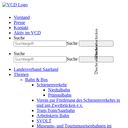
Vorstand
Presse
Kontakt
Suche abschicken
Aktiv im VCD
Suche
Suche
Suche abschicken
Suche
Suche
Landesverband Saarland
Themen
Bahn & Bus
Schienenverkehr
Niedtalbahn
Primstalbahn
Verein zur Förderung des Schienenverkehrs in
und um Zweibrücken e.v.
Tram-Train/Saarbahn
Arbeitskreis Bahn
SVOLT
Museums- und Tourismuseisenbahnen im