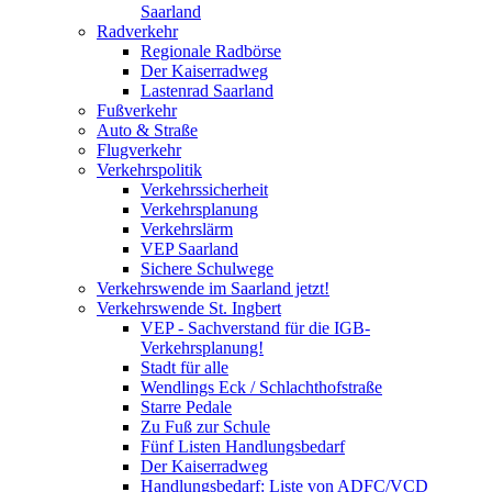
Saarland
Radverkehr
Regionale Radbörse
Der Kaiserradweg
Lastenrad Saarland
Fußverkehr
Auto & Straße
Flugverkehr
Verkehrspolitik
Verkehrssicherheit
Verkehrsplanung
Verkehrslärm
VEP Saarland
Sichere Schulwege
Verkehrswende im Saarland jetzt!
Verkehrswende St. Ingbert
VEP - Sachverstand für die IGB-
Verkehrsplanung!
Stadt für alle
Wendlings Eck / Schlachthofstraße
Starre Pedale
Zu Fuß zur Schule
Fünf Listen Handlungsbedarf
Der Kaiserradweg
Handlungsbedarf: Liste von ADFC/VCD