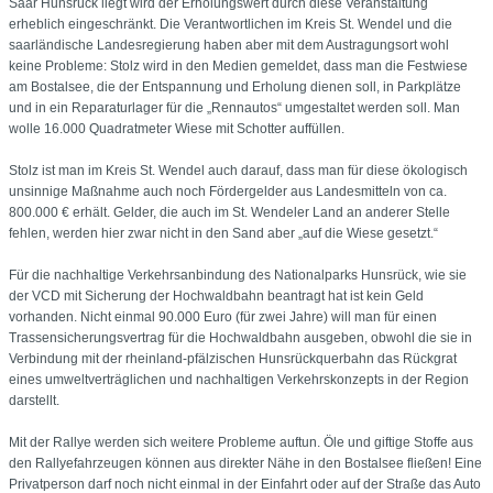
Saar Hunsrück liegt wird der Erholungswert durch diese Veranstaltung
erheblich eingeschränkt. Die Verantwortlichen im Kreis St. Wendel und die
saarländische Landesregierung haben aber mit dem Austragungsort wohl
keine Probleme: Stolz wird in den Medien gemeldet, dass man die Festwiese
am Bostalsee, die der Entspannung und Erholung dienen soll, in Parkplätze
und in ein Reparaturlager für die „Rennautos“ umgestaltet werden soll. Man
wolle 16.000 Quadratmeter Wiese mit Schotter auffüllen.
Stolz ist man im Kreis St. Wendel auch darauf, dass man für diese ökologisch
unsinnige Maßnahme auch noch Fördergelder aus Landesmitteln von ca.
800.000 € erhält. Gelder, die auch im St. Wendeler Land an anderer Stelle
fehlen, werden hier zwar nicht in den Sand aber „auf die Wiese gesetzt.“
Für die nachhaltige Verkehrsanbindung des Nationalparks Hunsrück, wie sie
der VCD mit Sicherung der Hochwaldbahn beantragt hat ist kein Geld
vorhanden. Nicht einmal 90.000 Euro (für zwei Jahre) will man für einen
Trassensicherungsvertrag für die Hochwaldbahn ausgeben, obwohl die sie in
Verbindung mit der rheinland-pfälzischen Hunsrückquerbahn das Rückgrat
eines umweltverträglichen und nachhaltigen Verkehrskonzepts in der Region
darstellt.
Mit der Rallye werden sich weitere Probleme auftun. Öle und giftige Stoffe aus
den Rallyefahrzeugen können aus direkter Nähe in den Bostalsee fließen! Eine
Privatperson darf noch nicht einmal in der Einfahrt oder auf der Straße das Auto