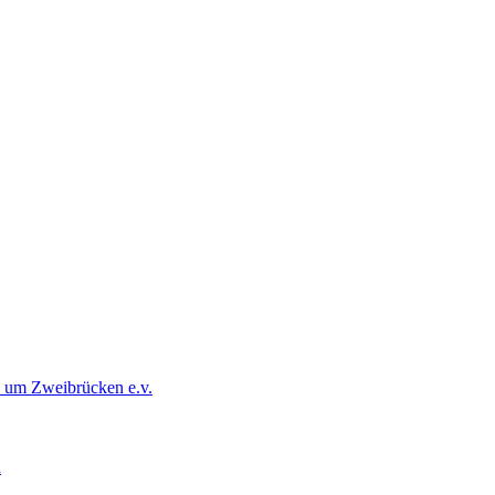
d um Zweibrücken e.v.
d