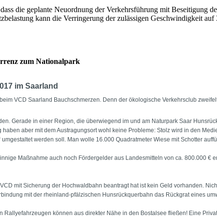
, dass die geplante Neuordnung der Verkehrsführung mit Beseitigung d
belastung kann die Verringerung der zulässigen Geschwindigkeit auf 
rrenz zum Nationalpark
017 im Saarland
 beim VCD Saarland Bauchschmerzen. Denn der ökologische Verkehrsclub zweifelt 
en. Gerade in einer Region, die überwiegend im und am Naturpark Saar Hunsrück l
ng haben aber mit dem Austragungsort wohl keine Probleme: Stolz wird in den Med
“ umgestaltet werden soll. Man wolle 16.000 Quadratmeter Wiese mit Schotter auffü
nsinnige Maßnahme auch noch Fördergelder aus Landesmitteln von ca. 800.000 € erh
VCD mit Sicherung der Hochwaldbahn beantragt hat ist kein Geld vorhanden. Nicht 
bindung mit der rheinland-pfälzischen Hunsrückquerbahn das Rückgrat eines umwel
en Rallyefahrzeugen können aus direkter Nähe in den Bostalsee fließen! Eine Privat