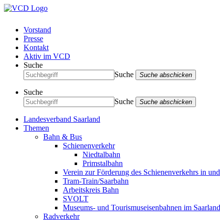
Vorstand
Presse
Kontakt
Aktiv im VCD
Suche
Suche
Suche abschicken
Suche
Suche
Suche abschicken
Landesverband Saarland
Themen
Bahn & Bus
Schienenverkehr
Niedtalbahn
Primstalbahn
Verein zur Förderung des Schienenverkehrs in un
Tram-Train/Saarbahn
Arbeitskreis Bahn
SVOLT
Museums- und Tourismuseisenbahnen im Saarlan
Radverkehr