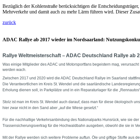
Bezüglich der Kohlenstraße berücksichtigen die Entscheidungsträger
Mehrverkehr und damit auch zu mehr Lärm führen wird. Dieser Zusatz
zurück
ADAC Rallye ab 2017 wieder im Nordsaarland: Nutzungskonku
Rallye Weltmeisterschaft – ADAC Deutschland Rallye ab 2
Was einige Mitglieder des ADAC und Motorsportfans begeistern mag, verursacht
werden wach.
Zwischen 2017 und 2020 wird die ADAC Deutschland Rallye im Saarland stattfind
Die Verantwortlichen im Kreis St. Wendel und die saarländische Landesregieru
Erholung dienen soll, in Parkplätze und in ein Reparaturlager für die „Rennautos
Stolz ist man im Kreis St. Wendel auch darauf, dass man für diese ökologisch u
hier zwar nicht in den Sand aber „auf die Wiese gesetzt.“
Für die nachhaltige Verkehrsanbindung des Nationalparks Hunsrück, wie sie der 
Trassensicherungsvertrag für die Hochwaldbahn ausgeben, obwohl die sie in Ver
Mit der Rallye werden sich weitere Probleme auftun. Öle und giftige Stoffe aus d