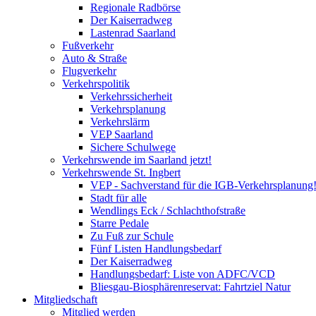
Regionale Radbörse
Der Kaiserradweg
Lastenrad Saarland
Fußverkehr
Auto & Straße
Flugverkehr
Verkehrspolitik
Verkehrssicherheit
Verkehrsplanung
Verkehrslärm
VEP Saarland
Sichere Schulwege
Verkehrswende im Saarland jetzt!
Verkehrswende St. Ingbert
VEP - Sachverstand für die IGB-Verkehrsplanung
Stadt für alle
Wendlings Eck / Schlachthofstraße
Starre Pedale
Zu Fuß zur Schule
Fünf Listen Handlungsbedarf
Der Kaiserradweg
Handlungsbedarf: Liste von ADFC/VCD
Bliesgau-Biosphärenreservat: Fahrtziel Natur
Mitgliedschaft
Mitglied werden