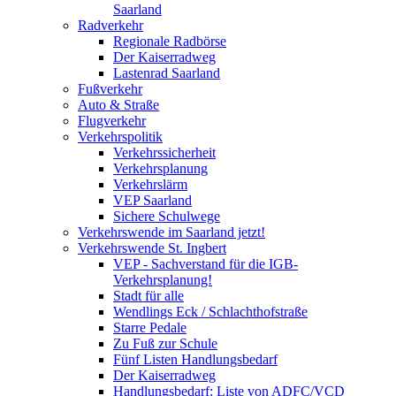
Saarland
Radverkehr
Regionale Radbörse
Der Kaiserradweg
Lastenrad Saarland
Fußverkehr
Auto & Straße
Flugverkehr
Verkehrspolitik
Verkehrssicherheit
Verkehrsplanung
Verkehrslärm
VEP Saarland
Sichere Schulwege
Verkehrswende im Saarland jetzt!
Verkehrswende St. Ingbert
VEP - Sachverstand für die IGB-
Verkehrsplanung!
Stadt für alle
Wendlings Eck / Schlachthofstraße
Starre Pedale
Zu Fuß zur Schule
Fünf Listen Handlungsbedarf
Der Kaiserradweg
Handlungsbedarf: Liste von ADFC/VCD