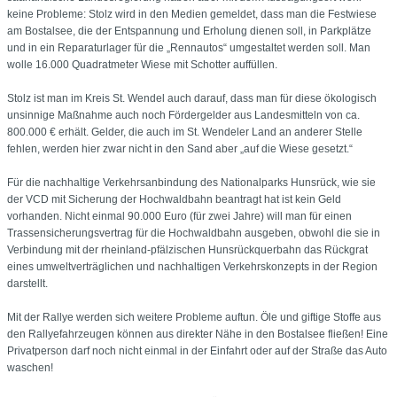
keine Probleme: Stolz wird in den Medien gemeldet, dass man die Festwiese
am Bostalsee, die der Entspannung und Erholung dienen soll, in Parkplätze
und in ein Reparaturlager für die „Rennautos“ umgestaltet werden soll. Man
wolle 16.000 Quadratmeter Wiese mit Schotter auffüllen.
Stolz ist man im Kreis St. Wendel auch darauf, dass man für diese ökologisch
unsinnige Maßnahme auch noch Fördergelder aus Landesmitteln von ca.
800.000 € erhält. Gelder, die auch im St. Wendeler Land an anderer Stelle
fehlen, werden hier zwar nicht in den Sand aber „auf die Wiese gesetzt.“
Für die nachhaltige Verkehrsanbindung des Nationalparks Hunsrück, wie sie
der VCD mit Sicherung der Hochwaldbahn beantragt hat ist kein Geld
vorhanden. Nicht einmal 90.000 Euro (für zwei Jahre) will man für einen
Trassensicherungsvertrag für die Hochwaldbahn ausgeben, obwohl die sie in
Verbindung mit der rheinland-pfälzischen Hunsrückquerbahn das Rückgrat
eines umweltverträglichen und nachhaltigen Verkehrskonzepts in der Region
darstellt.
Mit der Rallye werden sich weitere Probleme auftun. Öle und giftige Stoffe aus
den Rallyefahrzeugen können aus direkter Nähe in den Bostalsee fließen! Eine
Privatperson darf noch nicht einmal in der Einfahrt oder auf der Straße das Auto
waschen!