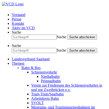
Vorstand
Presse
Kontakt
Aktiv im VCD
Suche
Suche
Suche abschicken
Suche
Suche
Suche abschicken
Landesverband Saarland
Themen
Bahn & Bus
Schienenverkehr
Niedtalbahn
Primstalbahn
Verein zur Förderung des Schienenverkehrs in
und um Zweibrücken e.v.
Tram-Train/Saarbahn
Arbeitskreis Bahn
SVOLT
Museums- und Tourismuseisenbahnen im