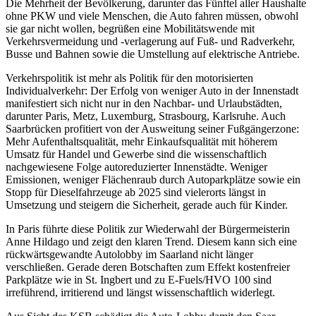
Die Mehrheit der Bevölkerung, darunter das Fünftel aller Haushalte
ohne PKW und viele Menschen, die Auto fahren müssen, obwohl
sie gar nicht wollen, begrüßen eine Mobilitätswende mit
Verkehrsvermeidung und -verlagerung auf Fuß- und Radverkehr,
Busse und Bahnen sowie die Umstellung auf elektrische Antriebe.
Verkehrspolitik ist mehr als Politik für den motorisierten
Individualverkehr: Der Erfolg von weniger Auto in der Innenstadt
manifestiert sich nicht nur in den Nachbar- und Urlaubstädten,
darunter Paris, Metz, Luxemburg, Strasbourg, Karlsruhe. Auch
Saarbrücken profitiert von der Ausweitung seiner Fußgängerzone:
Mehr Aufenthaltsqualität, mehr Einkaufsqualität mit höherem
Umsatz für Handel und Gewerbe sind die wissenschaftlich
nachgewiesene Folge autoreduzierter Innenstädte. Weniger
Emissionen, weniger Flächenraub durch Autoparkplätze sowie ein
Stopp für Dieselfahrzeuge ab 2025 sind vielerorts längst in
Umsetzung und steigern die Sicherheit, gerade auch für Kinder.
In Paris führte diese Politik zur Wiederwahl der Bürgermeisterin
Anne Hildago und zeigt den klaren Trend. Diesem kann sich eine
rückwärtsgewandte Autolobby im Saarland nicht länger
verschließen. Gerade deren Botschaften zum Effekt kostenfreier
Parkplätze wie in St. Ingbert und zu E-Fuels/HVO 100 sind
irreführend, irritierend und längst wissenschaftlich widerlegt.