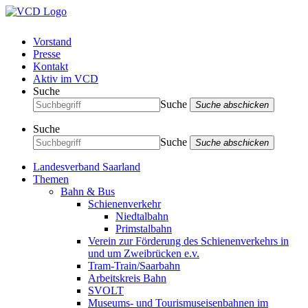
Vorstand
Presse
Kontakt
Aktiv im VCD
Suche
Suche
Suche abschicken
Suche
Suche
Suche abschicken
Landesverband Saarland
Themen
Bahn & Bus
Schienenverkehr
Niedtalbahn
Primstalbahn
Verein zur Förderung des Schienenverkehrs in
und um Zweibrücken e.v.
Tram-Train/Saarbahn
Arbeitskreis Bahn
SVOLT
Museums- und Tourismuseisenbahnen im