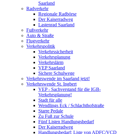
Saarland
Radverkehr
Regionale Radbörse
Der Kaiserradweg
Lastenrad Saarland
Fußverkehr
Auto & Straße
Flugverkehr
Verkehrspolitik
Verkehrssicherheit
Verkehrsplanung
Verkehrslärm
VEP Saarland
Sichere Schulwege
Verkehrswende im Saarland jetzt!
Verkehrswende St. Ingbert
VEP - Sachverstand für die IGB-
Verkehrsplanung!
Stadt für alle
Wendlings Eck / Schlachthofstraße
Starre Pedale
Zu Fuß zur Schule
Fünf Listen Handlungsbedarf
Der Kaiserradweg
Handlungsbedarf: Liste von ADFC/VCD