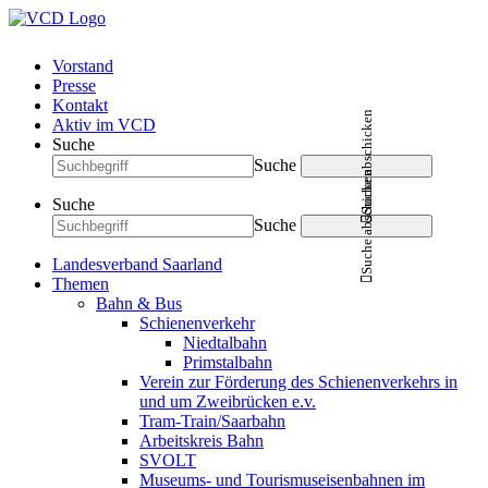
Vorstand
Presse
Kontakt
Suche abschicken
Aktiv im VCD
Suche
Suche
Suche abschicken
Suche
Suche
Landesverband Saarland
Themen
Bahn & Bus
Schienenverkehr
Niedtalbahn
Primstalbahn
Verein zur Förderung des Schienenverkehrs in
und um Zweibrücken e.v.
Tram-Train/Saarbahn
Arbeitskreis Bahn
SVOLT
Museums- und Tourismuseisenbahnen im