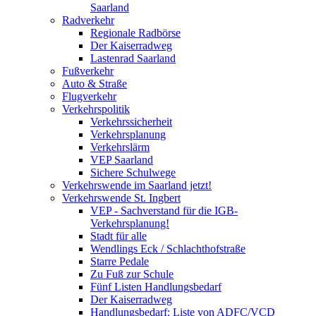
Saarland
Radverkehr
Regionale Radbörse
Der Kaiserradweg
Lastenrad Saarland
Fußverkehr
Auto & Straße
Flugverkehr
Verkehrspolitik
Verkehrssicherheit
Verkehrsplanung
Verkehrslärm
VEP Saarland
Sichere Schulwege
Verkehrswende im Saarland jetzt!
Verkehrswende St. Ingbert
VEP - Sachverstand für die IGB-
Verkehrsplanung!
Stadt für alle
Wendlings Eck / Schlachthofstraße
Starre Pedale
Zu Fuß zur Schule
Fünf Listen Handlungsbedarf
Der Kaiserradweg
Handlungsbedarf: Liste von ADFC/VCD