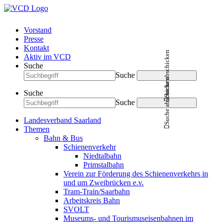
Vorstand
Presse
Kontakt
Suche abschicken
Aktiv im VCD
Suche
Suche
Suche abschicken
Suche
Suche
Landesverband Saarland
Themen
Bahn & Bus
Schienenverkehr
Niedtalbahn
Primstalbahn
Verein zur Förderung des Schienenverkehrs in
und um Zweibrücken e.v.
Tram-Train/Saarbahn
Arbeitskreis Bahn
SVOLT
Museums- und Tourismuseisenbahnen im