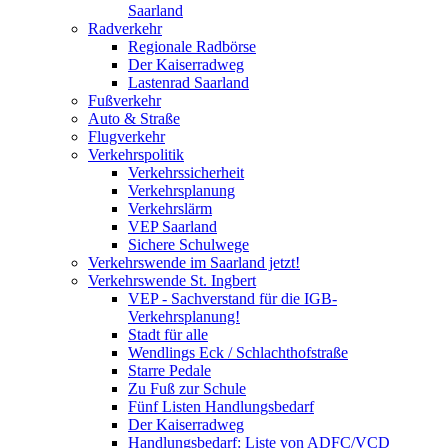
Saarland
Radverkehr
Regionale Radbörse
Der Kaiserradweg
Lastenrad Saarland
Fußverkehr
Auto & Straße
Flugverkehr
Verkehrspolitik
Verkehrssicherheit
Verkehrsplanung
Verkehrslärm
VEP Saarland
Sichere Schulwege
Verkehrswende im Saarland jetzt!
Verkehrswende St. Ingbert
VEP - Sachverstand für die IGB-
Verkehrsplanung!
Stadt für alle
Wendlings Eck / Schlachthofstraße
Starre Pedale
Zu Fuß zur Schule
Fünf Listen Handlungsbedarf
Der Kaiserradweg
Handlungsbedarf: Liste von ADFC/VCD