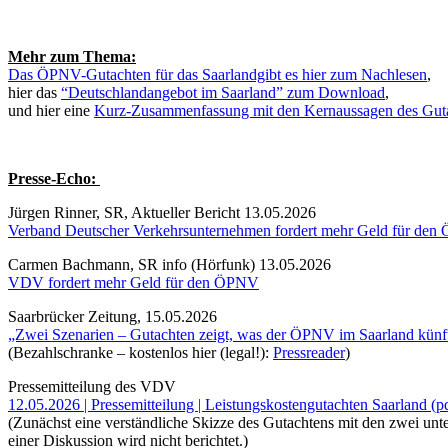
Mehr zum Thema:
Das ÖPNV-Gutachten für das Saarlandgibt es hier zum Nachlesen
,
hier das
“Deutschlandangebot im Saarland” zum Download
,
und hier eine
Kurz-Zusammenfassung mit den Kernaussagen des Gut
Presse-Echo:
Jürgen Rinner, SR, Aktueller Bericht 13.05.2026
Verband Deutscher Verkehrsunternehmen fordert mehr Geld für de
Carmen Bachmann, SR info (Hörfunk) 13.05.2026
VDV fordert mehr Geld für den ÖPNV
Saarbrücker Zeitung, 15.05.2026
„Zwei Szenarien – Gutachten zeigt, was der ÖPNV im Saarland künft
(Bezahlschranke – kostenlos hier (legal!):
Pressreader
)
Pressemitteilung des VDV
12.05.2026 | Pressemitteilung | Leistungskostengutachten Saarland (p
(Zunächst eine verständliche Skizze des Gutachtens mit den zwei unt
einer Diskussion wird nicht berichtet.)