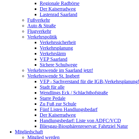
Regionale Radbörse
Der Kaiserradweg
Lastenrad Saarland
Fußverkehr
Auto & Straße
Flugverkehr
Verkehrspolitik
Verkehrssicherheit
Verkehrsplanung
Verkehrslärm
VEP Saarland
Sichere Schulwege
Verkehrswende im Saarland jetzt!
Verkehrswende St. Ingbert
VEP - Sachverstand für die IGB-Verkehrsplanung
Stadt für alle
Wendlings Eck / Schlachthofstraße
Starre Pedale
Zu Fuß zur Schule
Fünf Listen Handlungsbedarf
Der Kaiserradweg
Handlungsbedarf: Liste von ADFC/VCD
Bliesgau-Biosphärenreservat: Fahrtziel Natur
Mitgliedschaft
Mitglied werden