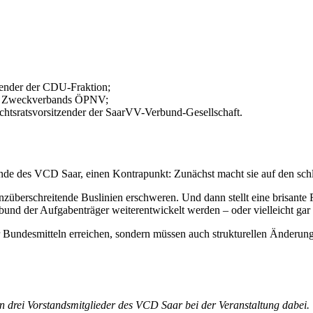
itzender der CDU-Fraktion;
des Zweckverbands ÖPNV;
ichtsratsvorsitzender der SaarVV-Verbund-Gesellschaft.
ende des VCD Saar, einen Kontrapunkt: Zunächst macht sie auf den sc
nzüberschreitende Buslinien erschweren. Und dann stellt eine brisante 
bund der Aufgabenträger weiterentwickelt werden – oder vielleicht g
hr Bundesmitteln erreichen, sondern müssen auch strukturellen Änderu
 drei Vorstandsmitglieder des VCD Saar bei der Veranstaltung dabei.