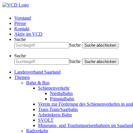
Vorstand
Presse
Kontakt
Aktiv im VCD
Suche
Suche
Suche abschicken
Suche
Suche
Suche abschicken
Landesverband Saarland
Themen
Bahn & Bus
Schienenverkehr
Niedtalbahn
Primstalbahn
Verein zur Förderung des Schienenverkehrs in un
Tram-Train/Saarbahn
Arbeitskreis Bahn
SVOLT
Museums- und Tourismuseisenbahnen im Saarlan
Radverkehr