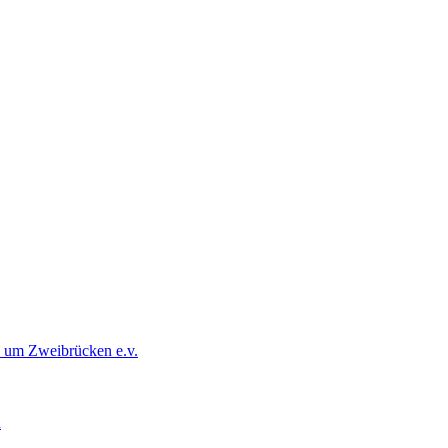
d um Zweibrücken e.v.
d