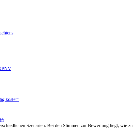
achtens
.
n ÖPNV
ig kostet“
df)
erschiedlichen Szenarien. Bei den Stimmen zur Bewertung liegt, wie zu