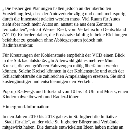
„Die bisherigen Planungen halten jedoch an der überholten
Vorstellung fest, dass der Autoverkehr zügig und damit mehrspurig
durch die Innenstadt geleitet werden muss. Viel Raum für Autos
zieht aber noch mehr Autos an, anstatt sie aus dem Zentrum
fernzuhalten“, erklärt Werner Ried, vom Verkehrsclub Deutschland
(VCD). Er fordert daher, die Poststraße künftig in beide Richtungen
befahrbar zu gestalten ohne Abbiegespuren jedoch mit
Radinfrastruktur.
Für Kreuzungen der Kohlenstraße empfiehlt der VCD einen Blick
in die Sulzbachtalstraße: „In Altenwald gibt es mehrere Mini-
Kreisel, die von größeren Fahrzeugen mittig überfahren werden
können. Solche Kreisel könnten in der Kohlenstraße und auch der
Schlachthofstraße die zahlreichen Ampelanlagen ersetzen. Sie sind
kostengünstiger und entschleunigen den Verkehr.
Pop-up-Radwegs und Infostand von 10 bis 14 Uhr mit Musik, einen
Kindermalwettbewerb und Radler-Döner.
Hintergrund-Information:
In den Jahren 2010 bis 2013 gab es in St. Ingbert die Initiative
„Stadt für alle“, an der viele St. Ingberter Bürger und Verbände
mitgewirkt haben. Die damals entwickelten Ideen haben nichts an