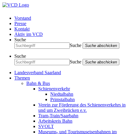
Vorstand
Presse
Kontakt
Aktiv im VCD
Suche
Suche
Suche abschicken
Suche
Suche
Suche abschicken
Landesverband Saarland
Themen
Bahn & Bus
Schienenverkehr
Niedtalbahn
Primstalbahn
Verein zur Förderung des Schienenverkehrs in
und um Zweibrücken e.v.
Tram-Train/Saarbahn
Arbeitskreis Bahn
SVOLT
Museums- und Tourismuseisenbahnen im