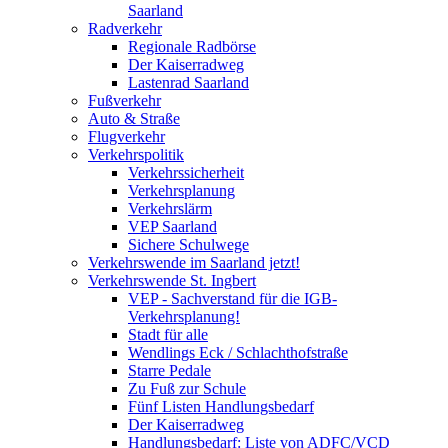
Saarland
Radverkehr
Regionale Radbörse
Der Kaiserradweg
Lastenrad Saarland
Fußverkehr
Auto & Straße
Flugverkehr
Verkehrspolitik
Verkehrssicherheit
Verkehrsplanung
Verkehrslärm
VEP Saarland
Sichere Schulwege
Verkehrswende im Saarland jetzt!
Verkehrswende St. Ingbert
VEP - Sachverstand für die IGB-
Verkehrsplanung!
Stadt für alle
Wendlings Eck / Schlachthofstraße
Starre Pedale
Zu Fuß zur Schule
Fünf Listen Handlungsbedarf
Der Kaiserradweg
Handlungsbedarf: Liste von ADFC/VCD